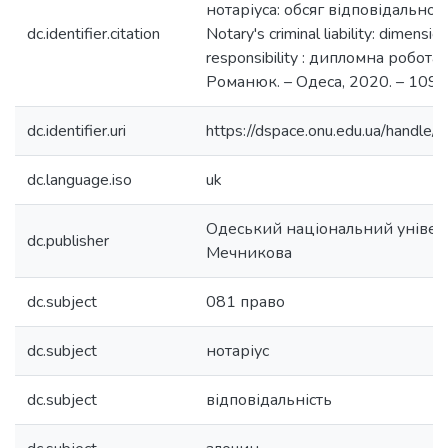
нотаріуса: обсяг відповідальност
dc.identifier.citation
Notary's criminal liability: dimensio
responsibility : дипломна робота м
Романюк. – Одеса, 2020. – 109 с
dc.identifier.uri
https://dspace.onu.edu.ua/hand
dc.language.iso
uk
Одеський національний університ
dc.publisher
Мечникова
dc.subject
081 право
dc.subject
нотаріус
dc.subject
відповідальність