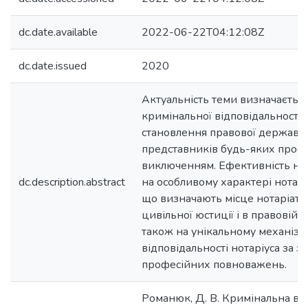
dc.date.available
2022-06-22T04:12:08Z
dc.date.issued
2020
Актуальність теми визначається
кримінальної відповідальності 
становлення правової держави 
представників будь-яких профес
виключенням. Ефективність нот
dc.description.abstract
на особливому характері нотар
що визначають місце нотаріату 
цивільної юстиції і в правовій с
також на унікальному механізм
відповідальності нотаріуса за 
професійних повноважень.
Романюк, Д. В. Кримінальна від