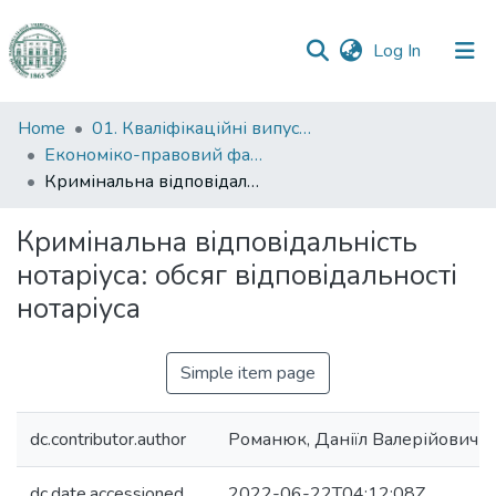
(current)
Log In
Communities
Home
01. Кваліфікаційні випускні роботи здобувачів вищої освіти
&
Економіко-правовий факультет
Collections
Кримінальна відповідальність нотаріуса: обсяг відповідальності нотаріуса
All of DSpace
Кримінальна відповідальність
нотаріуса: обсяг відповідальності
Statistics
нотаріуса
Simple item page
dc.contributor.author
Романюк, Даніїл Валерійович
dc.date.accessioned
2022-06-22T04:12:08Z