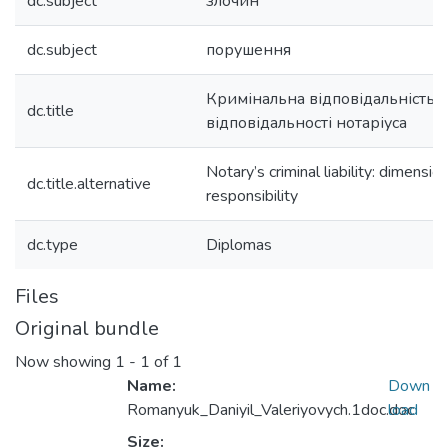
dc.subject
злочин
dc.subject
порушення
Кримінальна відповідальність но
dc.title
відповідальності нотаріуса
Notary’s criminal liability: dimensio
dc.title.alternative
responsibility
dc.type
Diplomas
Files
Original bundle
Now showing
1 - 1 of 1
Name:
Down
Romanyuk_Daniyil_Valeriyovych.1doc.doc
load
Size: