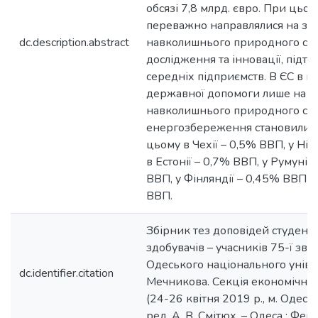
обсязі 7,8 млрд. євро. При цьо
переважно направлялися на за
dc.description.abstract
навколишнього природного се
дослідження та інновації, підтр
середніх підприємств. В ЄС в ц
державної допомоги лише на ці
навколишнього природного се
енергозбереження становили 
цьому в Чехії – 0,5% ВВП, у Ні
в Естонії – 0,7% ВВП, у Румунії 
ВВП, у Фінляндії – 0,45% ВВП і 
ВВП.
Збірник тез доповідей студентів
здобувачів – учасників 75-ї зві
Одеського національного універси
dc.identifier.citation
Мечникова. Секція економічних
(24-26 квітня 2019 р., м. Одеса) 
ред. А. В. Смітюх. – Одеса : Фені