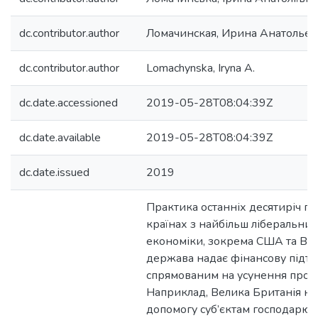
dc.contributor.author
Ломачинская, Ирина Анатольев
dc.contributor.author
Lomachynska, Iryna A.
dc.date.accessioned
2019-05-28T08:04:39Z
dc.date.available
2019-05-28T08:04:39Z
dc.date.issued
2019
Практика останніх десятиріч пок
країнах з найбільш ліберальни
економіки, зокрема США та Вел
держава надає фінансову підтр
спрямованим на усунення прова
Наприклад, Велика Британія н
допомогу суб’єктам господарюва