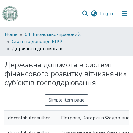
(current)
Log In
Communities
Home
04. Економіко-правовий факультет
&
Статті та доповіді ЕПФ
Collections
Державна допомога в системі фінансового розвитку вітчизняних суб’єктів господарювання
All of DSpace
Державна допомога в системі
фінансового розвитку вітчизняних
Statistics
суб’єктів господарювання
Simple item page
dc.contributor.author
Петрова, Катерина Федорівна
dc.contributor.author
Ломачинська, Ірина Анатоліївна