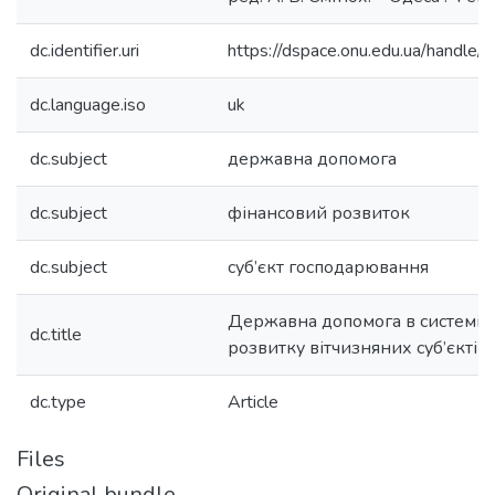
dc.identifier.uri
https://dspace.onu.edu.ua/hand
dc.language.iso
uk
dc.subject
державна допомога
dc.subject
фінансовий розвиток
dc.subject
суб’єкт господарювання
Державна допомога в системі 
dc.title
розвитку вітчизняних суб’єкті
dc.type
Article
Files
Original bundle