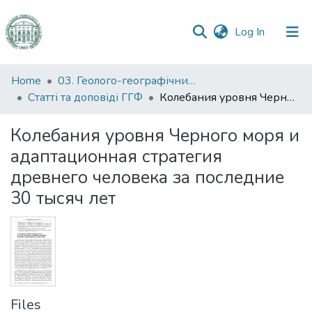
(current)
Log In
Communities
Home
03. Геолого-географічний факультет
&
Статті та доповіді ГГФ
Колебания уровня Черного моря и адаптационная стратегия древнего человека за последние 30 тысяч лет
Collections
Колебания уровня Черного моря и
All of DSpace
адаптационная стратегия
древнего человека за последние
Statistics
30 тысяч лет
Files