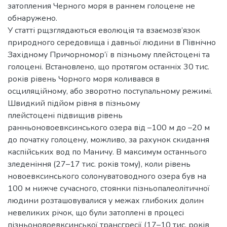
затопления Черного моря в раннем голоцене не
обнаружено.
У статті рщзглядаються еволюція та взаємозв’язок
природного середовища і давньої людини в Північно
Західному Причорномор’ї в пізньому плейстоцені та
голоцені. Встановлено, що протягом останніх 30 тис.
років рівень Чорного моря коливався в
осциляційному, або зворотно поступальному режимі.
Швидкий підйом рівня в пізньому
плейстоцені підвищив рівень
ранньоновоевксинського озера від –100 м до –20 м
до початку голоцену, можливо, за рахунок скидання
каспійських вод по Маничу. В максимум останнього
зледеніння (27–17 тис. років тому), коли рівень
новоевксинського солонуватоводного озера був на
100 м нижче сучасного, стоянки пізньопалеолітичної
людини розташовувалися у межах глибоких долин
невеликих річок, що були затоплені в процесі
пізньоновоевксинської трансгресії (17–10 тис. років