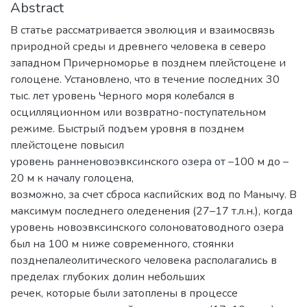
Abstract
В статье рассматривается эволюция и взаимосвязь
природной среды и древнего человека в северо
западном Причерноморье в позднем плейстоцене и
голоцене. Установлено, что в течение последних 30
тыс. лет уровень Черного моря колебался в
осцилляционном или возвратно-поступательном
режиме. Быстрый подъем уровня в позднем
плейстоцене повысил
уровень ранненовоэвксинского озера от –100 м до –
20 м к началу голоцена,
возможно, за счет сброса каспийских вод по Манычу. В
максимум последнего оледенения (27–17 т.л.н.), когда
уровень новоэвксинского солоноватоводного озера
был на 100 м ниже современного, стоянки
позднепалеолитического человека располагались в
пределах глубоких долин небольших
речек, которые были затоплены в процессе