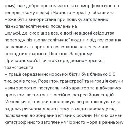
тому), але добре простежуються геоморфологічно на
теперішньому шельфі Чорного моря. Ця обставина
може бути використана при пошуку затоплених
пізньопалеолітичних поселень на
шельфі, де, скоріш за все, є досі невідомі свідоцтва
переходу пізньопалеолітичної людини від полювання
на великих тварин до полювання на невеликих
нестадних тварин в Північно-Західному
Причорномор’ї. Початок середземноморської
трансгресії та
міграції середземноморської біоти був близько 9,5
тис. років тому. Розвиток трансгресії та міграція фауни
мали зворотно-поступальний характер та відбувалися
протягом шести трансгресійно-регресійних стадій.
Мезолітичні стоянки продовжували розташовуватися
вздовж річкових долин і несуть сліди переходу від
полювання до збирання їстівних рослин. Ніяких ознак
катастрофічного затоплення Чорного моря в ранньому