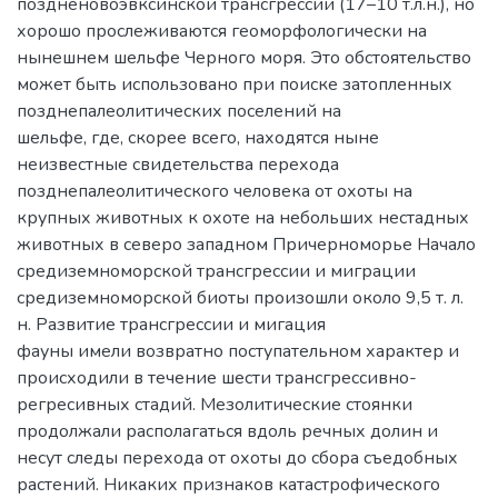
поздненовоэвксинской трансгрессии (17–10 т.л.н.), но
хорошо прослеживаются геоморфологически на
нынешнем шельфе Черного моря. Это обстоятельство
может быть использовано при поиске затопленных
позднепалеолитических поселений на
шельфе, где, скорее всего, находятся ныне
неизвестные свидетельства перехода
позднепалеолитического человека от охоты на
крупных животных к охоте на небольших нестадных
животных в северо западном Причерноморье Начало
средиземноморской трансгрессии и миграции
средиземноморской биоты произошли около 9,5 т. л.
н. Развитие трансгрессии и мигация
фауны имели возвратно поступательном характер и
происходили в течение шести трансгрессивно-
регресивных стадий. Мезолитические стоянки
продолжали располагаться вдоль речных долин и
несут следы перехода от охоты до сбора съедобных
растений. Никаких признаков катастрофического