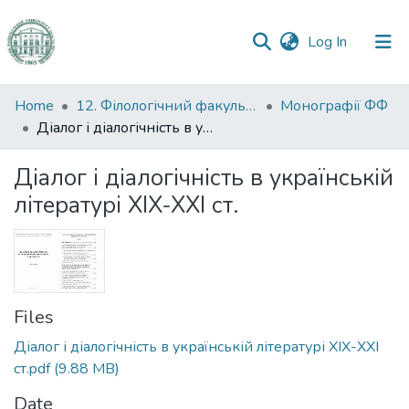
(current)
Log In
Communities
Home
12. Філологічний факультет
Монографії ФФ
&
Діалог і діалогічність в українській літературі XIX-XXI ст.
Collections
Діалог і діалогічність в українській
All of DSpace
літературі XIX-XXI ст.
Statistics
Files
Діалог і діалогічність в українській літературі XIX-XXI
ст.pdf
(9.88 MB)
Date