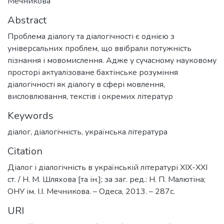
Мечникова
Abstract
Проблема діалогу та діалогічності є однією з
універсальних проблем, що ввібрали потужність
пізнання і мовомислення. Адже у сучасному науковому
просторі актуалізоване бахтінське розуміння
діалогічності як діалогу в сфері мовлення,
висловлювання, текстів і окремих літератур
Keywords
діалог
,
діалогічність
,
українська література
Citation
Діалог і діалогічність в українській літературі XIX-XXI
ст. / Н. М. Шляхова [та ін.]; за заг. ред.: Н. П. Малютіна;
ОНУ ім. І.І. Мечникова. – Одеса, 2013. – 287с.
URI