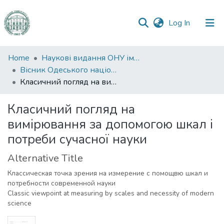
(current)
Log In
Communities
Home
Наукові видання ОНУ імені І. І. Мечникова
&
Вісник Одеського національного університету. Філософія
Collections
Класичний погляд на вимірювання за допомогою шкал і потреби сучасної науки
All of DSpace
Класичний погляд на
вимірювання за допомогою шкал і
Statistics
потреби сучасної науки
Alternative Title
Классическая точка зрения на измерение с помощвю шкал и
потребности современной науки
Classic viewpoint at measuring by scales and necessity of modern
science