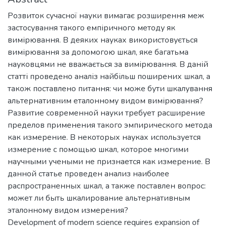
Розвиток сучасної науки вимагає розширення меж
застосування такого емпіричного методу як
вимірювання. В деяких науках використовується
вимірювання за допомогою шкал, яке багатьма
науковцями не вважається за вимірювання. В даній
статті проведено аналіз найбільш поширених шкал, а
також поставлено питання: чи може бути шкалування
альтернативним еталонному видом вимірювання?
Развитие современной науки требует расширение
пределов применения такого эмпирического метода
как измерение. В некоторых науках используется
измерение с помощью шкал, которое многими
научными учеными не признается как измерение. В
данной статье проведен анализ наиболее
распространенных шкал, а также поставлен вопрос:
может ли быть шкалирование альтернативным
эталонному видом измерения?
Development of modern science requires expansion of