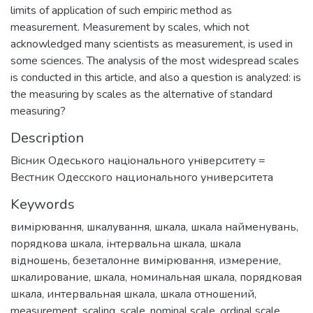
limits of application of such empiric method as
measurement. Measurement by scales, which not
acknowledged many scientists as measurement, is used in
some sciences. The analysis of the most widespread scales
is conducted in this article, and also a question is analyzed: is
the measuring by scales as the alternative of standard
measuring?
Description
Вiсник Одеського нацiонального унiверситету =
Вестник Одесского национального университета
Keywords
вимірювання
,
шкалування
,
шкала
,
шкала найменувань
,
порядкова шкала
,
інтервальна шкала
,
шкала
відношень
,
безеталонне вимірювання
,
измерение
,
шкалирование
,
шкала
,
номинальная шкала
,
порядковая
шкала
,
интервальная шкала
,
шкала отношений
,
measurement
,
scaling
,
scale
,
nominal scale
,
ordinal scale
,