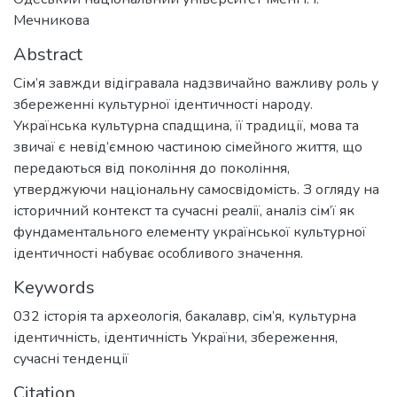
Мечникова
Abstract
Сім’я завжди відігравала надзвичайно важливу роль у
збереженні культурної ідентичності народу.
Українська культурна спадщина, її традиції, мова та
звичаї є невід’ємною частиною сімейного життя, що
передаються від покоління до покоління,
утверджуючи національну самосвідомість. З огляду на
історичний контекст та сучасні реалії, аналіз сім’ї як
фундаментального елементу української культурної
ідентичності набуває особливого значення.
Keywords
032 історія та археологія
,
бакалавр
,
сім’я
,
культурна
ідентичність
,
ідентичність України
,
збереження
,
сучасні тенденції
Citation