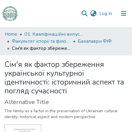
(current)
Log In
Communities
Home
01. Кваліфікаційні випускні роботи здобувачів вищої освіти
&
Факультет історії та філософії
Бакалаври ФІФ
Collections
Сім'я як фактор збереження української культурної ідентичності: історичний аспект та погляд сучасності
All of DSpace
Сім'я як фактор збереження
української культурної
Statistics
ідентичності: історичний аспект та
погляд сучасності
Alternative Title
The family as a factor in the preservation of Ukrainian cultural
identity: historical aspect and modern perspective