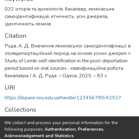
032 історія та археологія
,
бакалавр
,
лемківська
самоідентифікація
,
етнічність
,
усні джерела
,
ідентичність лемків
Citation
Руда, А. Д. Вивчення лемківської самоідентифікації в
післядепортаційний період на основі усних джерел =
Study of Lemki self-identification in the post-deportation
period based on oral sources : кваліфікаційна робота
бакалавра / А. Д. Руда. – Одеса, 2025. – 83 с.
URI
https://dspace.onu.edu.ua/handle/123456789/42927
Collections
Бакалаври ФІФ
We collect and process your personal information for the
following purposes:
Authentication, Preferences,
Full item page
Acknowledgement and Statistics
.