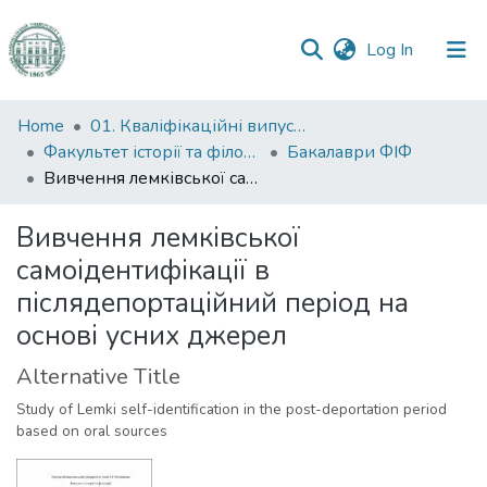
(current)
Log In
Communities
Home
01. Кваліфікаційні випускні роботи здобувачів вищої освіти
&
Факультет історії та філософії
Бакалаври ФІФ
Collections
Вивчення лемківської самоідентифікації в післядепортаційний період на основі усних джерел
All of DSpace
Вивчення лемківської
самоідентифікації в
Statistics
післядепортаційний період на
основі усних джерел
Alternative Title
Study of Lemki self-identification in the post-deportation period
based on oral sources