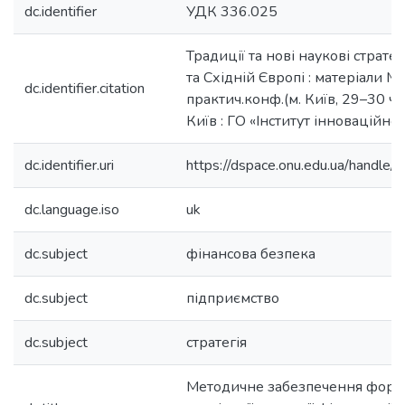
dc.identifier
УДК 336.025
Традиції та нові наукові стратег
та Східній Європі : матеріали Мі
dc.identifier.citation
практич.конф.(м. Київ, 29–30 чер
Київ : ГО «Інститут інноваційної
dc.identifier.uri
https://dspace.onu.edu.ua/hand
dc.language.iso
uk
dc.subject
фінансова безпека
dc.subject
підприємство
dc.subject
стратегія
Методичне забезпечення форм