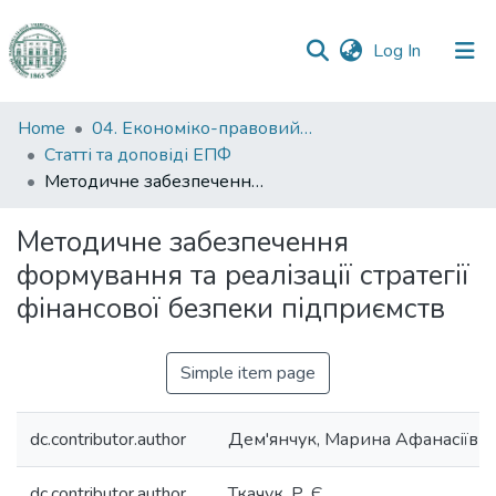
(current)
Log In
Communities
Home
04. Економіко-правовий факультет
&
Статті та доповіді ЕПФ
Collections
Методичне забезпечення формування та реалізації стратегії фінансової безпеки підприємств
All of DSpace
Методичне забезпечення
формування та реалізації стратегії
Statistics
фінансової безпеки підприємств
Simple item page
dc.contributor.author
Дем'янчук, Марина Афанасіївн
dc.contributor.author
Ткачук, Р. Є.