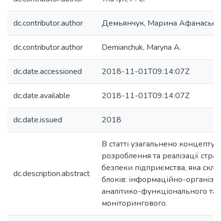
dc.contributor.author
Демьянчук, Марина Афанасье
dc.contributor.author
Demianchuk, Maryna A.
dc.date.accessioned
2018-11-01T09:14:07Z
dc.date.available
2018-11-01T09:14:07Z
dc.date.issued
2018
В статті узагальнено концептуа
розроблення та реалізації страт
безпеки підприємства, яка скла
dc.description.abstract
блоків: інформаційно-організац
аналітико-функціонального та 
моніторингового.