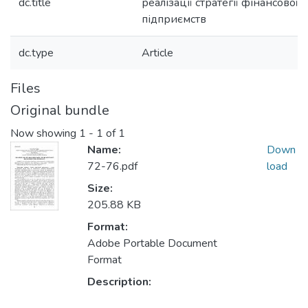
dc.title
реалізації стратегії фінансової
підприємств
dc.type
Article
Files
Original bundle
Now showing
1 - 1 of 1
Name:
Down
72-76.pdf
load
Size:
205.88 KB
Format:
Adobe Portable Document
Format
Description: