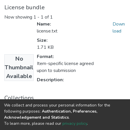
License bundle
Now showing
1 - 1 of 1
Name:
Down
license.txt
load
Size:
1.71 KB
Format:
No
Item-specific license agreed
Thumbnail
upon to submission
Available
Description:
Collections
We collect and process your personal information for the
Статті та доповіді ЕПФ
following purposes:
Authentication, Preferences,
Acknowledgement and Statistics
.
To learn more, please read our
privacy policy
.
DSpace software
copyright © 2009-2026
LYRASIS