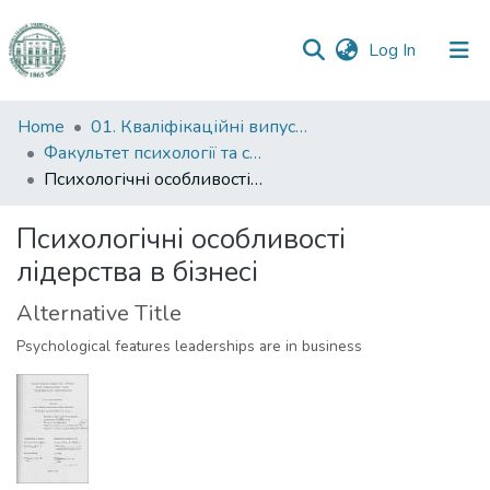
(current)
Log In
Communities
Home
01. Кваліфікаційні випускні роботи здобувачів вищої освіти
&
Факультет психології та соціальної роботи
Collections
Психологічні особливості лідерства в бізнесі
All of DSpace
Психологічні особливості
лідерства в бізнесі
Statistics
Alternative Title
Psychological features leaderships are in business