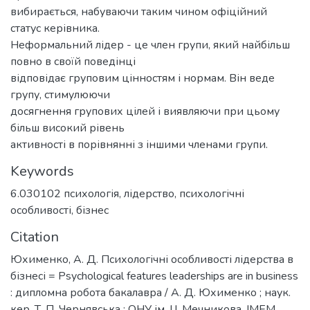
вибирається, набуваючи таким чином офіційний
статус керівника.
Неформальний лідер - це член групи, який найбільш
повно в своїй поведінці
відповідає груповим цінностям і нормам. Він веде
групу, стимулюючи
досягнення групових цілей і виявляючи при цьому
більш високий рівень
активності в порівнянні з іншими членами групи.
Keywords
6.030102 психологія
,
лідерство
,
психологічні
особливості
,
бізнес
Citation
Юхименко, А. Д. Психологічні особливості лідерства в
бізнесі = Psychological features leaderships are in business
: дипломна робота бакалавра / А. Д. Юхименко ; наук.
кер. Т. П. Чернявська ; ОНУ ім. І.І. Мечникова, ІМЕМ,