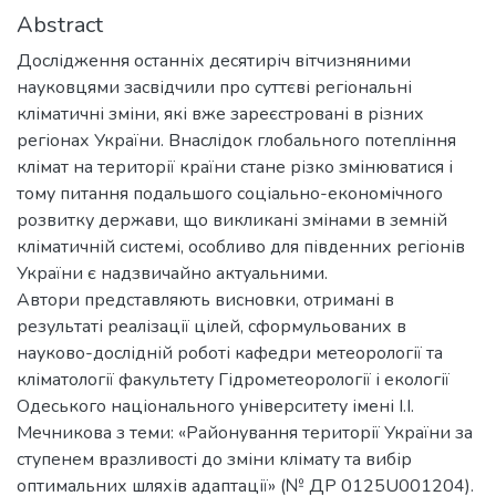
Abstract
Дослідження останніх десятиріч вітчизняними
науковцями засвідчили про суттєві регіональні
кліматичні зміни, які вже зареєстровані в різних
регіонах України. Внаслідок глобального потепління
клімат на території країни стане різко змінюватися і
тому питання подальшого соціально-економічного
розвитку держави, що викликані змінами в земній
кліматичній системі, особливо для південних регіонів
України є надзвичайно актуальними.
Автори представляють висновки, отримані в
результаті реалізації цілей, сформульованих в
науково-дослідній роботі кафедри метеорології та
кліматології факультету Гідрометеорології і екології
Одеського національного університету імені І.І.
Мечникова з теми: «Районування території України за
ступенем вразливості до зміни клімату та вибір
оптимальних шляхів адаптації» (№ ДР 0125U001204).