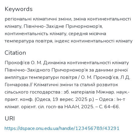
Keywords
регіональні кліматичні зміни
,
зміна континентальності
клімату
,
Північно-Західне Причорномор’я
,
континентальність клімату
,
середня місячна
температура повітря
,
індекс континентальності клімату
Citation
Прокоф’єв О. М. Динаміка континентальності клімату
Північно-Західного Причорномор’я за даними річної
амплітуди температури повітря / О. М. Прокоф’єв, Л Д.
Гончарова // Кліматичні зміни та сталий розвиток
сільського господарства : зб. матеріалів Міжнар. наук.-
практ. конф. (Одеса, 19 верес. 2025 р.) – Одеса : Ін-т
клімат. орієнт. сіл. госп-ва НААН, 2025. – С. 64–66.
URI
https://dspace.onu.edu.ua/handle/123456789/43291