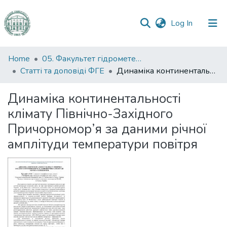
(current)
Log In
Communities
Home
05. Факультет гідрометеорології і екології
&
Статті та доповіді ФГЕ
Динаміка континентальності клімату Північно-Західного Причорномор’я за даними річної амплітуди температури повітря
Collections
Динаміка континентальності
All of DSpace
клімату Північно-Західного
Причорномор’я за даними річної
Statistics
амплітуди температури повітря