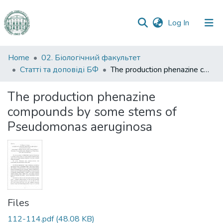
(current)
Log In
Communities
Home
02. Біологічний факультет
&
Статті та доповіді БФ
The production phenazine compounds by some stems of Pseudomonas aeruginosa
Collections
The production phenazine
All of DSpace
compounds by some stems of
Pseudomonas aeruginosa
Statistics
Files
112-114.pdf
(48.08 KB)