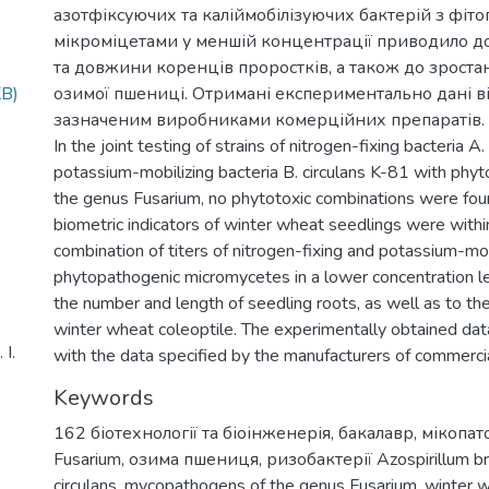
азотфіксуючих та каліймобілізуючих бактерій з фіт
мікроміцетами у меншій концентрації приводило до
та довжини коренців проростків, а також до зрост
KB)
озимої пшениці. Отримані експериментально дані в
зазначеним виробниками комерційних препаратів.
In the joint testing of strains of nitrogen-fixing bacteria A
potassium-mobilizing bacteria B. circulans K-81 with phyt
the genus Fusarium, no phytotoxic combinations were found
biometric indicators of winter wheat seedlings were within
combination of titers of nitrogen-fixing and potassium-mob
phytopathogenic micromycetes in a lower concentration le
the number and length of seedling roots, as well as to th
winter wheat coleoptile. The experimentally obtained da
І.
with the data specified by the manufacturers of commercia
Keywords
162 біотехнології та біоінженерія
,
бакалавр
,
мікопат
Fusarium
,
озима пшениця
,
ризобактерії Azospirillum bra
circulans
,
mycopathogens of the genus Fusarium
,
winter 