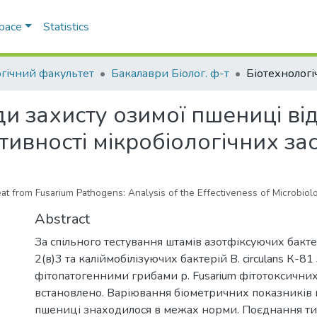
Space
Statistics
огічний факультет
Бакалаври Біолог. ф-т
ди захисту озимої пшениці ві
тивності мікробіологічних за
t from Fusarium Pathogens: Analysis of the Effectiveness of Microbiol
Abstract
За спільного тестування штамів азотфіксуючих бактер
2(в)3 та каліймобілізуючих бактерій B. circulans К-81 
фітопатогенними грибами р. Fusarium фітотоксични
встановлено. Варіювання біометричних показників 
пшениці знаходилося в межах норми. Поєднання ти