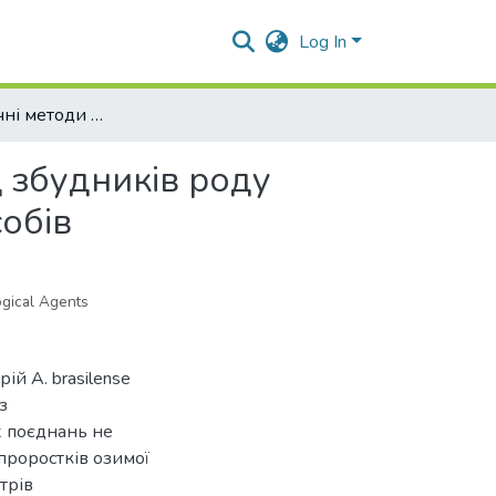
Log In
Біотехнологічні методи захисту озимої пшениці від збудників роду Fusarium: аналіз ефективності мікробіологічних засобів
д збудників роду
собів
ogical Agents
ій A. brasilense
з
х поєднань не
проростків озимої
трів