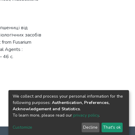
 пшениці від
іологічних засобів
t from Fusarium
al Agents :
– 46 с.
We collect and process your personal information for the
following purposes:
Authentication, Preferences,
Acknowledgement and Statistics
.
To learn more, please read our
privacy policy
.
Customize
Decline
That's ok