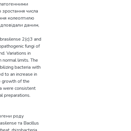
опатогенними
 зростання числа
ання колеоптилю
ідповідали даним,
. brasilense 2(c)3 and
opathogenic fungi of
. Variations in
 normal limits. The
ilizing bacteria with
d to an increase in
e growth of the
ta were consistent
l preparations.
огени роду
silense та Bacillus
wheat
,
rhizobacteria