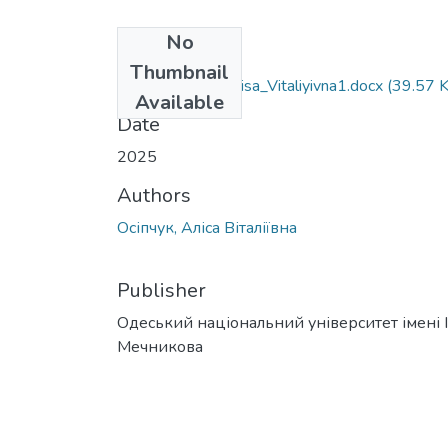
No
Files
Thumbnail
162_Osipchuk_Alisa_Vitaliyivna1.docx
(39.57 
Available
Date
2025
Authors
Осіпчук, Аліса Віталіївна
Publisher
Одеський національний університет імені І. 
Мечникова