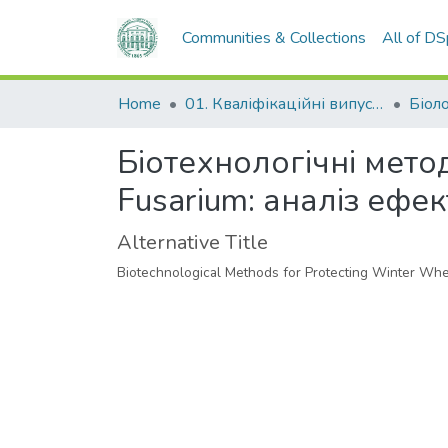
Communities & Collections
All of D
Home
01. Кваліфікаційні випускні роботи здобувачів вищої освіти
Біол
Біотехнологічні мето
Fusarium: аналіз ефек
Alternative Title
Biotechnological Methods for Protecting Winter Whea