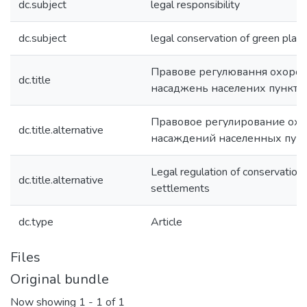
dc.subject
legal responsibility
dc.subject
legal conservation of green plant
Правове регулювання охоро
dc.title
насаджень населених пунктів
Правовое регулирование ох
dc.title.alternative
насаждений населенных пун
Legal regulation of conservation 
dc.title.alternative
settlements
dc.type
Article
Files
Original bundle
Now showing
1 - 1 of 1