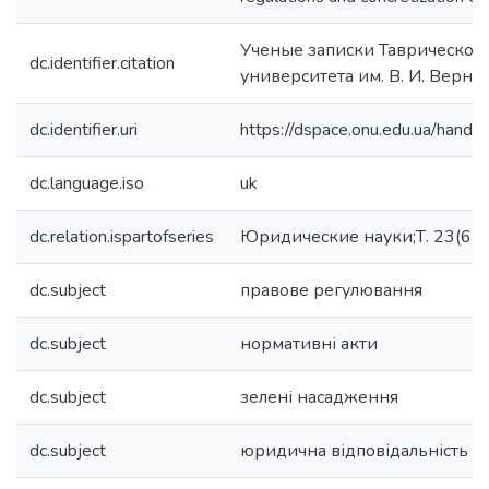
Ученые записки Таврическог
dc.identifier.citation
университета им. В. И. Верна
dc.identifier.uri
https://dspace.onu.edu.ua/han
dc.language.iso
uk
dc.relation.ispartofseries
Юридические науки;Т. 23(62),
dc.subject
правове регулювання
dc.subject
нормативні акти
dc.subject
зелені насадження
dc.subject
юридична відповідальність