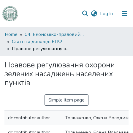
(current)
Log In
Communities
Home
04. Економіко-правовий факультет
&
Статті та доповіді ЕПФ
Collections
Правове регулювання охорони зелених насаджень населених пунктів
All of DSpace
Правове регулювання охорони
зелених насаджень населених
Statistics
пунктів
Simple item page
dc.contributor.author
Толкаченко, Олена Володими
dc.contributor.author
Толкаченко, Елена Владимир