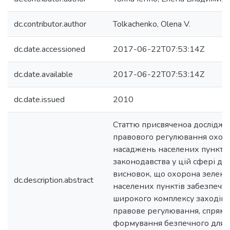
dc.contributor.author
Tolkachenko, Olena V.
dc.date.accessioned
2017-06-22T07:53:14Z
dc.date.available
2017-06-22T07:53:14Z
dc.date.issued
2010
Статтю присвяченоа дослідж
правового регулювання охор
насаджень населених пунктів.
законодавства у цій сфері до
висновок, що охорона зелен
dc.description.abstract
населених пунктів забезпечу
широкого комплексу заходів, 
правове регулювання, спрямо
формування безпечного для ж