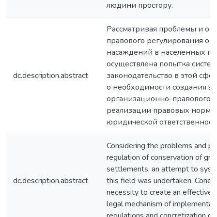
людини простору.
Рассматривая проблемы и ос
правового регулирования ох
насаждений в населенных пу
осуществлена попытка систе
dc.description.abstract
законодательство в этой сфе
о необходимости создания э
организационно-правового 
реализации правовых норм 
юридической ответственност
Considering the problems and pecu
regulation of conservation of gre
settlements, an attempt to syste
dc.description.abstract
this field was undertaken. Concl
necessity to create an effective 
legal mechanism of implementati
regulations and concretization of l