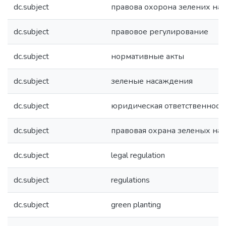
dc.subject
правова охорона зелених на
dc.subject
правовое регулирование
dc.subject
нормативные акты
dc.subject
зеленые насаждения
dc.subject
юридическая ответственност
dc.subject
правовая охрана зеленых на
dc.subject
legal regulation
dc.subject
regulations
dc.subject
green planting