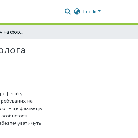
Log In
Вплив психотипу на формування особистості психолога
олога
рофесій у
атребуваних на
лог – це фахівець
 особистості
забезпечуватимуть