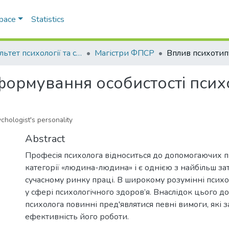
Space
Statistics
Факультет психології та соціальної роботи
Магістри ФПСР
формування особистості псих
chologist's personality
Abstract
Професія психолога відноситься до допомогаючих п
категорії «людина-людина» і є однією з найбільш з
сучасному ринку праці. В широкому розумінні психо
у сфері психологічного здоров’я. Внаслідок цього до
психолога повинні пред'являтися певні вимоги, які 
ефективність його роботи.