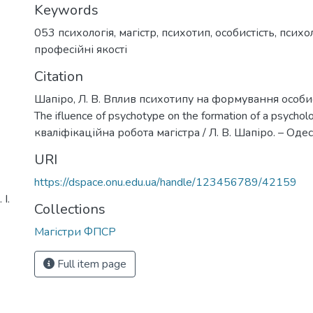
Keywords
053 психологія
,
магістр
,
психотип
,
особистість
,
психо
професійні якості
Citation
Шапіро, Л. В. Вплив психотипу на формування особис
The ifluence of psychotype on the formation of a psycholog
кваліфікаційна робота магістра / Л. В. Шапіро. – Одеса
URI
https://dspace.onu.edu.ua/handle/123456789/42159
І.
Collections
Магістри ФПСР
Full item page