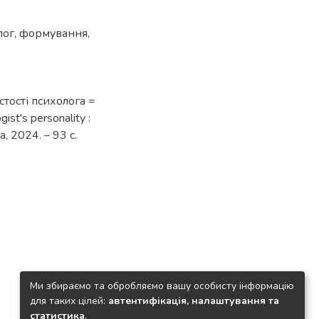
лог
,
формування
,
тості психолога =
ist's personality :
, 2024. – 93 с.
Ми збираємо та обробляємо вашу особисту інформацію
для таких цілей:
автентифікація, налаштування та
статистика
.