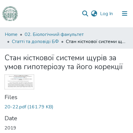
(current)
Log In
Communities
Home
02. Біологічний факультет
&
Статті та доповіді БФ
Стан кісткової системи щурів за умов гипотеріозу та його корекції
Collections
Стан кісткової системи щурів за
All of DSpace
умов гипотеріозу та його корекції
Statistics
Files
20-22.pdf
(161.79 KB)
Date
2019