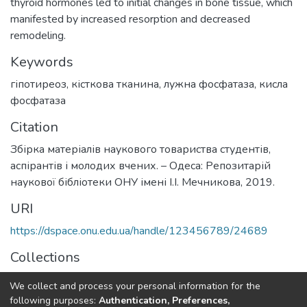
thyroid hormones led to initial changes in bone tissue, which
manifested by increased resorption and decreased
remodeling.
Keywords
гіпотиреоз
,
кісткова тканина
,
лужна фосфатаза
,
кисла
фосфатаза
Citation
Збірка матеріалів наукового товариства студентів,
аспірантів і молодих вчених. – Одеса: Репозитарій
наукової бібліотеки ОНУ імені І.І. Мечникова, 2019.
URI
https://dspace.onu.edu.ua/handle/123456789/24689
Collections
Статті та доповіді БФ
We collect and process your personal information for the
following purposes:
Authentication, Preferences,