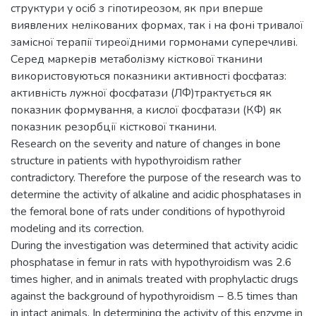
структури у осіб з гіпотиреозом, як при вперше
виявлених нелікованих формах, так і на фоні тривалої
замісної терапії тиреоїдними гормонами суперечливі.
Серед маркерів метаболізму кісткової тканини
використовуються показники активності фосфатаз:
активність лужної фосфатази (ЛФ)трактується як
показник формування, а кислої фосфатази (КФ) як
показник резорбції кісткової тканини.
Research on the severity and nature of changes in bone
structure in patients with hypothyroidism rather
contradictory. Therefore the purpose of the research was to
determine the activity of alkaline and acidic phosphatases in
the femoral bone of rats under conditions of hypothyroid
modeling and its correction.
During the investigation was determined that activity acidic
phosphatase in femur in rats with hypothyroidism was 2.6
times higher, and in animals treated with prophylactic drugs
against the background of hypothyroidism − 8.5 times than
in intact animals. In determining the activity of this enzyme in