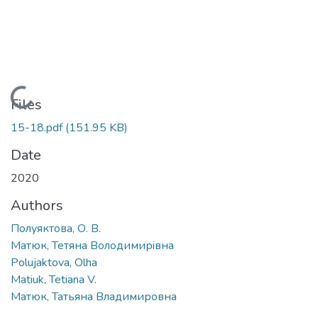
Loading...
Files
15-18.pdf
(151.95 KB)
Date
2020
Authors
Полуяктова, О. В.
Матюк, Тетяна Володимирiвна
Polujaktova, Olha
Matiuk, Tetiana V.
Матюк, Татьяна Владимировна