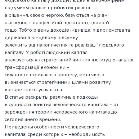
людського капіталу доходи людей є закономірним
підсумком раніше прийнятих рішень,
а рішення, своєю чергою, базуються на рівні
освіченості, професійній підготовці, здоров'ї
тощо. Тобто рівень доходів індивіда, підприємства та
держави в кінцевому підсумку
залежить від накопичення та реалізації людського
капіталу. У роботі людський капітал
аналізується як стратегічний чинник інституціональної
трансформації економіки –
складного і тривалого процесу, мета якого
визначається стратегічними цілями розвитку
конкретного суспільства.
В статье раскрыты различные подходы
к сущности понятия человеческого капитала – от
зарождения теории человеческого капитала до
сегодняшнего времени.
Приведены особенности человеческого
капитала, среди которых – необходимость