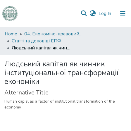
(current)
Log In
Communities
Home
04. Економіко-правовий факультет
&
Статті та доповіді ЕПФ
Collections
Людський капітал як чинник інституціональної трансформації економіки
All of DSpace
Людський капітал як чинник
інституціональної трансформації
Statistics
економіки
Alternative Title
Human capial as a factor of institutional transformation of the
economy