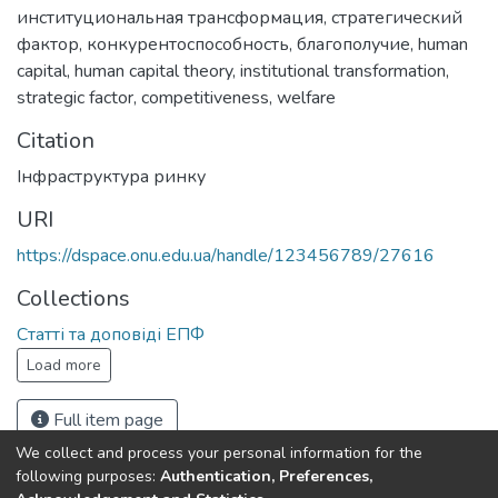
институциональная трансформация
,
стратегический
фактор
,
конкурентоспособность
,
благополучие
,
human
capital
,
human capital theory
,
institutional transformation
,
strategic factor
,
competitiveness
,
welfare
Citation
Інфраструктура ринку
URI
https://dspace.onu.edu.ua/handle/123456789/27616
Collections
Статті та доповіді ЕПФ
Load more
Full item page
We collect and process your personal information for the
following purposes:
Authentication, Preferences,