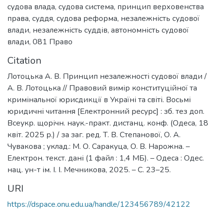
судова влада
,
судова система
,
принцип верховенства
права
,
суддя
,
судова реформа
,
незалежність судової
влади
,
незалежність суддів
,
автономність судової
влади
,
081 Право
Citation
Лотоцька А. В. Принцип незалежності судової влади /
А. В. Лотоцька // Правовий вимір конституційної та
кримінальної юрисдикції в Україні та світі. Восьмі
юридичні читання [Електронний ресурс] : зб. тез доп.
Всеукр. щорічн. наук.-практ. дистанц. конф. (Одеса, 18
квіт. 2025 р.) / за заг. ред. Т. В. Степанової, О. А.
Чувакова ; уклад.: М. О. Саракуца, О. В. Нарожна. –
Електрон. текст. дані (1 файл : 1,4 МБ). – Одеса : Одес.
нац. ун-т ім. І. І. Мечникова, 2025. – С. 23–25.
URI
https://dspace.onu.edu.ua/handle/123456789/42122