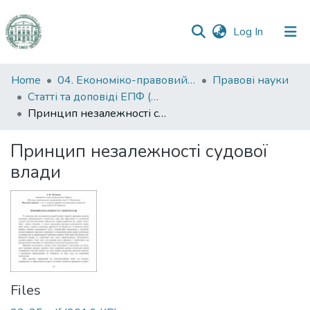
(current)
Log In
Communities
Home
04. Економіко-правовий факультет
Правові науки
&
Статті та доповіді ЕПФ (Правові науки)
Collections
Принцип незалежності судової влади
All of DSpace
Принцип незалежності судової
влади
Statistics
Files