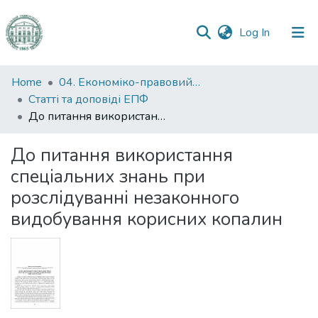
(current)
Log In
Communities
Home
04. Економіко-правовий факультет
&
Статті та доповіді ЕПФ
Collections
До питання використання спеціальних знань при розслідуванні незаконного видобування корисних копалин
All of DSpace
До питання використання
спеціальних знань при
Statistics
розслідуванні незаконного
видобування корисних копалин