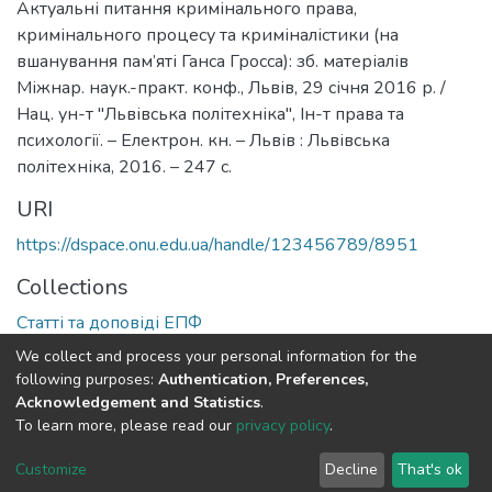
Актуальні питання кримінального права,
кримінального процесу та криміналістики (на
вшанування пам’яті Ганса Гросса): зб. матеріалів
Міжнар. наук.-практ. конф., Львів, 29 січня 2016 р. /
Нац. ун-т "Львівська політехніка", Ін-т права та
психології. – Електрон. кн. – Львів : Львівська
політехніка, 2016. – 247 с.
URI
https://dspace.onu.edu.ua/handle/123456789/8951
Collections
Статті та доповіді ЕПФ
We collect and process your personal information for the
Full item page
following purposes:
Authentication, Preferences,
Acknowledgement and Statistics
.
To learn more, please read our
privacy policy
.
DSpace software
copyright © 2009-2026
LYRASIS
Cookie
Privacy
End User
Send
Customize
Decline
That's ok
settings
policy
Agreement
Feedback