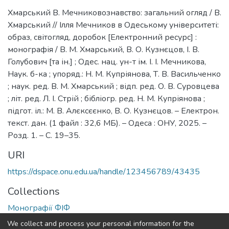
Хмарський В. Мечниковознавство: загальний огляд / В.
Хмарський // Ілля Мечников в Одеському університеті:
образ, світогляд, доробок [Електронний ресурс] :
монографія / В. М. Хмарський, В. О. Кузнєцов, І. В.
Голубович [та ін.] ; Одес. нац. ун-т ім. І. І. Мечникова,
Наук. б-ка ; упоряд.: Н. М. Купріянова, Т. В. Васильченко
; наук. ред. В. М. Хмарський ; відп. ред. О. В. Суровцева
; літ. ред. Л. І. Стрій ; бібліогр. ред. Н. М. Купріянова ;
підгот. іл.: М. В. Алєксєєнко, В. О. Кузнєцов. – Електрон.
текст. дан. (1 файл : 32,6 МБ). – Одеса : ОНУ, 2025. –
Розд. 1. – С. 19–35.
URI
https://dspace.onu.edu.ua/handle/123456789/43435
Collections
Монографії ФІФ
We collect and process your personal information for the