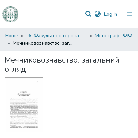
(current)
Log In
Communities
Home
06. Факультет історії та філософії
Монографії ФІФ
&
Мечниковознавство: загальний огляд
Collections
Мечниковознавство: загальний
All of DSpace
огляд
Statistics