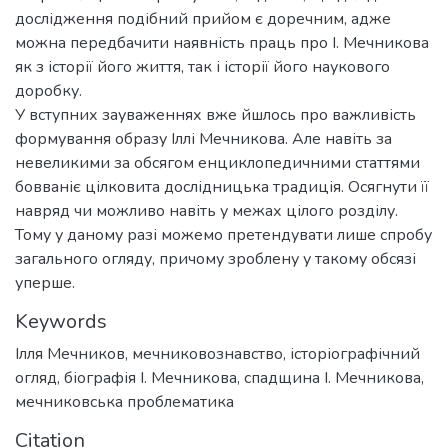
дослідження подібний прийом є доречним, адже
можна передбачити наявність праць про І. Мечникова
як з історії його життя, так і історії його наукового
доробку.
У вступних зауваженнях вже йшлось про важливість
формування образу Іллі Мечникова. Але навіть за
невеликими за обсягом енциклопедичними статтями
бовваніє цілковита дослідницька традиція. Осягнути її
навряд чи можливо навіть у межах цілого розділу.
Тому у даному разі можемо претендувати лише спробу
загального огляду, причому зроблену у такому обсязі
уперше.
Keywords
Ілля Мечников
,
мечниковознавство
,
історіографічний
огляд
,
біографія І. Мечникова
,
спадщина І. Мечникова
,
мечниковська проблематика
Citation