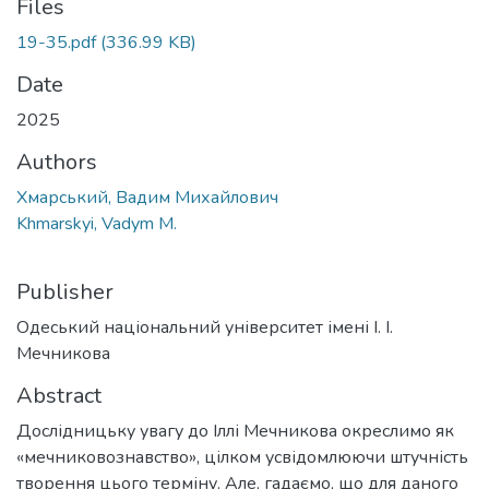
Files
19-35.pdf
(336.99 KB)
Date
2025
Authors
Хмарський, Вадим Михайлович
Khmarskyi, Vadym M.
Publisher
Одеський національний університет імені І. І.
Мечникова
Abstract
Дослідницьку увагу до Іллі Мечникова окреслимо як
«мечниковознавство», цілком усвідомлюючи штучність
творення цього терміну. Але, гадаємо, що для даного