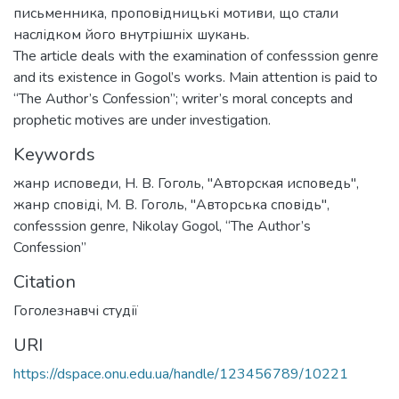
письменника, проповідницькі мотиви, що стали
наслідком його внутрішніх шукань.
The article deals with the examination of confesssion genre
and its existence in Gogol’s works. Main attention is paid to
“The Author’s Confession”; writer’s moral concepts and
prophetic motives are under investigation.
Keywords
жанр исповеди
,
Н. В. Гоголь
,
"Авторская исповедь"
,
жанр сповіді
,
М. В. Гоголь
,
"Авторська сповідь"
,
confesssion genre
,
Nikolay Gogol
,
“The Author’s
Confession”
Citation
Гоголезнавчі студії
URI
https://dspace.onu.edu.ua/handle/123456789/10221