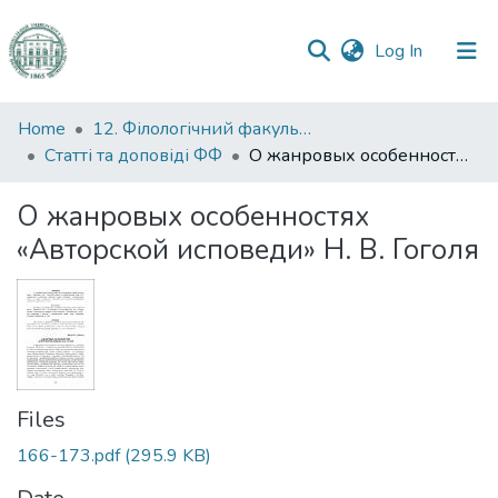
(current)
Log In
Communities
Home
12. Філологічний факультет
&
Статті та доповіді ФФ
О жанровых особенностях «Авторской исповеди» Н. В. Гоголя
Collections
О жанровых особенностях
All of DSpace
«Авторской исповеди» Н. В. Гоголя
Statistics
Files
166-173.pdf
(295.9 KB)