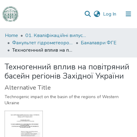
(current)
Log In
Communities
Home
01. Кваліфікаційні випускні роботи здобувачів вищої освіти
&
Факультет гідрометеорології і екології
Бакалаври ФГЕ
Collections
Техногенний вплив на повітряний басейн регіонів Західної України
All of DSpace
Техногенний вплив на повітряний
басейн регіонів Західної України
Statistics
Alternative Title
Technogenic impact on the basin of the regions of Western
Ukraine