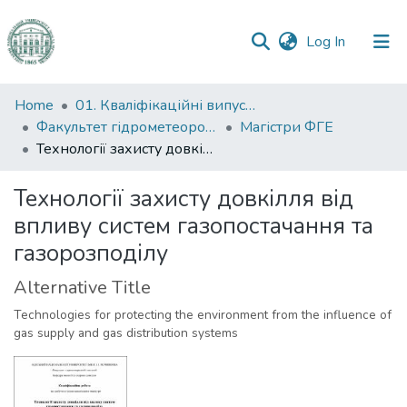
(current)
Log In
Communities
Home
01. Кваліфікаційні випускні роботи здобувачів вищої освіти
&
Факультет гідрометеорології і екології
Магістри ФГЕ
Collections
Технології захисту довкілля від впливу систем газопостачання та газорозподілу
All of DSpace
Технології захисту довкілля від
впливу систем газопостачання та
Statistics
газорозподілу
Alternative Title
Technologies for protecting the environment from the influence of
gas supply and gas distribution systems