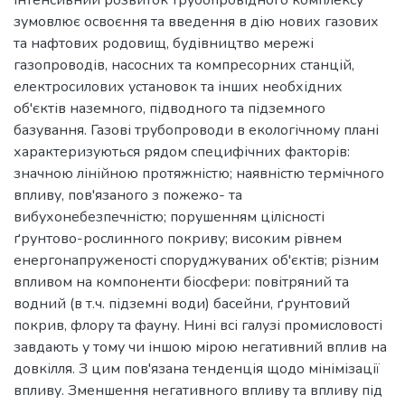
Інтенсивний розвиток трубопровідного комплексу
зумовлює освоєння та введення в дію нових газових
та нафтових родовищ, будівництво мережі
газопроводів, насосних та компресорних станцій,
електросилових установок та інших необхідних
об'єктів наземного, підводного та підземного
базування. Газові трубопроводи в екологічному плані
характеризуються рядом специфічних факторів:
значною лінійною протяжністю; наявністю термічного
впливу, пов'язаного з пожежо- та
вибухонебезпечністю; порушенням цілісності
ґрунтово-рослинного покриву; високим рівнем
енергонапруженості споруджуваних об'єктів; різним
впливом на компоненти біосфери: повітряний та
водний (в т.ч. підземні води) басейни, ґрунтовий
покрив, флору та фауну. Нині всі галузі промисловості
завдають у тому чи іншою мірою негативний вплив на
довкілля. З цим пов'язана тенденція щодо мінімізації
впливу. Зменшення негативного впливу та впливу під