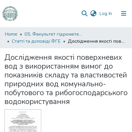
(current)
Log In
Communities
Home
05. Факультет гідрометеорології і екології
&
Статті та доповіді ФГЕ
Дослідження якості поверхневих вод з використанням вимог до показників складу та властивостей природних вод комунально-побутового та рибогосподарського водокористування
Collections
Дослідження якості поверхневих
All of DSpace
вод з використанням вимог до
показників складу та властивостей
Statistics
природних вод комунально-
побутового та рибогосподарського
водокористування