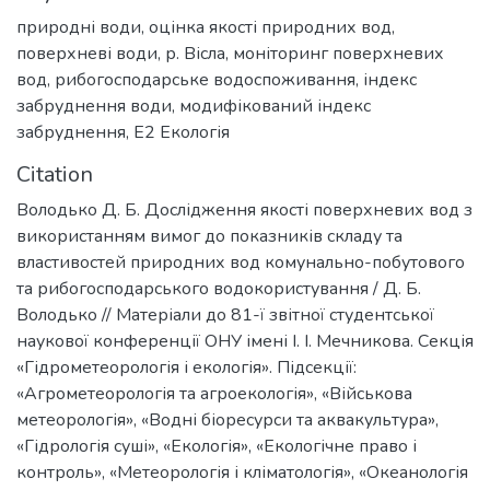
природні води
,
оцінка якості природних вод
,
поверхневі води
,
р. Вісла
,
моніторинг поверхневих
вод
,
рибогосподарське водоспоживання
,
індекс
забруднення води
,
модифікований індекс
забруднення
,
Е2 Екологія
Citation
Володько Д. Б. Дослідження якості поверхневих вод з
використанням вимог до показників складу та
властивостей природних вод комунально-побутового
та рибогосподарського водокористування / Д. Б.
Володько // Матеріали до 81-ї звітної студентської
наукової конференції ОНУ імені І. І. Мечникова. Секція
«Гідрометеорологія і екологія». Підсекції:
«Агрометеорологія та агроекологія», «Військова
метеорологія», «Водні біоресурси та аквакультура»,
«Гідрологія суші», «Екологія», «Екологічне право і
контроль», «Метеорологія і кліматологія», «Океанологія