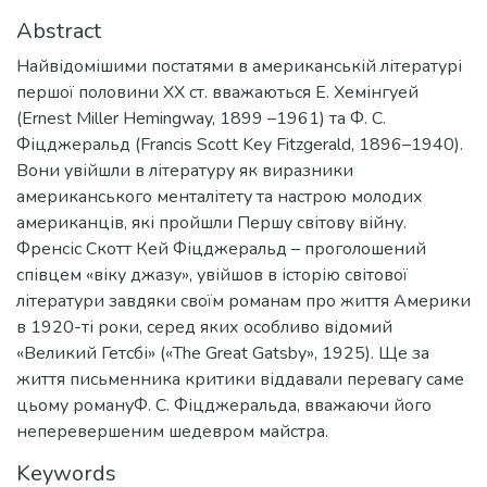
Abstract
Найвідомішими постатями в американській літературі
першої половини ХХ ст. вважаються Е. Хемінгуей
(Ernest Miller Hemingway, 1899 –1961) та Ф. С.
Фіцджеральд (Francis Scott Key Fitzgerald, 1896–1940).
Вони увійшли в літературу як виразники
американського менталітету та настрою молодих
американців, які пройшли Першу світову війну.
Френсіс Скотт Кей Фіцджеральд – проголошений
співцем «віку джазу», увійшов в історію світової
літератури завдяки своїм романам про життя Америки
в 1920-ті роки, серед яких особливо відомий
«Великий Гетсбі» («The Great Gatsby», 1925). Ще за
життя письменника критики віддавали перевагу саме
цьому романуФ. С. Фіцджеральда, вважаючи його
неперевершеним шедевром майстра.
Keywords