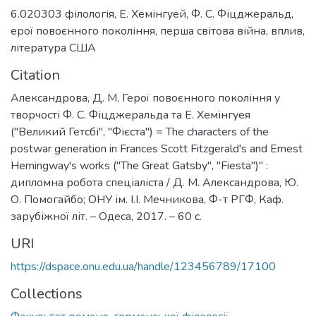
6.020303 філологія
,
Е. Хемінгуей
,
Ф. С. Фіцджеральд
,
ерої повоєнного покоління
,
перша світова війна
,
вплив
,
література США
Citation
Александрова, Д. М. Герої повоєнного покоління у
творчості Ф. С. Фіцджеральда та Е. Хемінгуея
("Великий Гетсбі", "Фієста") = The characters of the
postwar generation in Frances Scott Fitzgerald's and Ernest
Hemingway's works ("The Great Gatsby", "Fiesta")" :
дипломна робота спеціаліста / Д. М. Александрова, Ю.
О. Помогайбо; ОНУ ім. І.І. Мечникова, Ф-т РГФ, Каф.
зарубіжної літ. – Одеса, 2017. – 60 с.
URI
https://dspace.onu.edu.ua/handle/123456789/17100
Collections