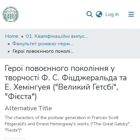
(current)
Log In
Communities
Home
01. Кваліфікаційні випускні роботи здобувачів вищої освіти
&
Факультет романо-германської філології
Collections
Герої повоєнного покоління у творчості Ф. С. Фіцджеральда та Е. Хемінгуея ("Великий Гетсбі", "Фієста")
All of DSpace
Герої повоєнного покоління у
творчості Ф. С. Фіцджеральда та
Statistics
Е. Хемінгуея ("Великий Гетсбі",
"Фієста")
Alternative Title
The characters of the postwar generation in Frances Scott
Fitzgerald's and Ernest Hemingway's works ("The Great Gatsby",
"Fiesta")"