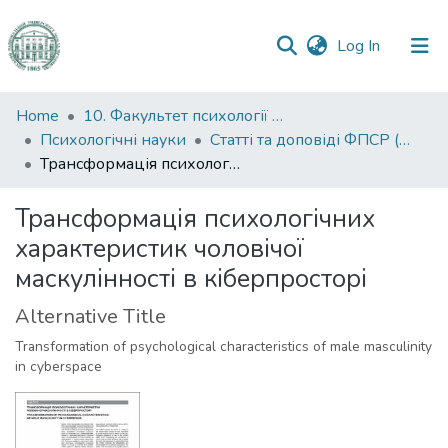
(current)
Log In
Communities
Home
10. Факультет психології та соціальної роботи
&
Психологічні науки
Статті та доповіді ФПСР (Психологічні науки)
Collections
Трансформація психологічних характеристик чоловічої маскулінності в кіберпросторі
All of DSpace
Трансформація психологічних
характеристик чоловічої
Statistics
маскулінності в кіберпросторі
Alternative Title
Transformation of psychological characteristics of male masculinity
in cyberspace