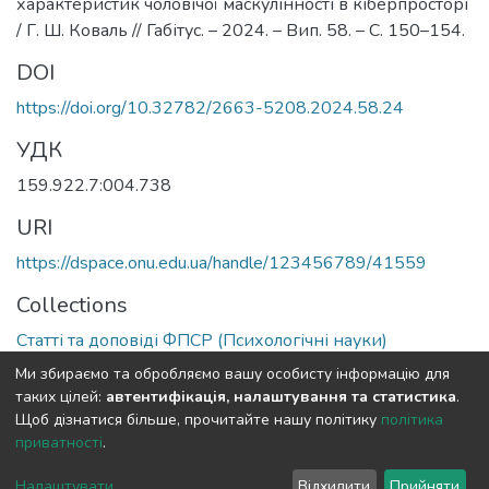
характеристик чоловічої маскулінності в кіберпросторі
/ Г. Ш. Коваль // Габітус. – 2024. – Вип. 58. – С. 150–154.
DOI
https://doi.org/10.32782/2663-5208.2024.58.24
УДК
159.922.7:004.738
URI
https://dspace.onu.edu.ua/handle/123456789/41559
Collections
Статті та доповіді ФПСР (Психологічні науки)
Ми збираємо та обробляємо вашу особисту інформацію для
Full item page
таких цілей:
автентифікація, налаштування та статистика
.
Щоб дізнатися більше, прочитайте нашу політику
політика
приватності
.
DSpace software
copyright © 2009-2026
LYRASIS
Cookie
Privacy
End User
Send
Налаштувати
Відхилити
Прийняти