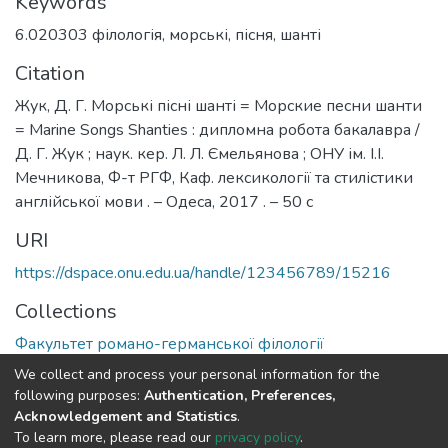
Keywords
6.020303 філологія
,
морські
,
пісня
,
шанті
Citation
Жук, Д. Г. Морські пісні шанті = Морские песни шанти
= Marine Songs Shanties : дипломна робота бакалавра /
Д. Г. Жук ; наук. кер. Л. Л. Ємельянова ; ОНУ ім. І.І.
Мечникова, Ф-т РГФ, Каф. лексикології та стилістики
англійської мови . – Одеса, 2017 . – 50 с
URI
https://dspace.onu.edu.ua/handle/123456789/15216
Collections
Факультет романо-германської філології
We collect and process your personal information for the
Full item page
following purposes:
Authentication, Preferences,
Acknowledgement and Statistics
.
To learn more, please read our
privacy policy
.