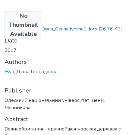
No
Files
Thumbnail
6.020303_Zhuk_Diana_Gennadyevna1.docx
(26.76 KB)
Available
Date
2017
Authors
Жук, Діана Геннадіївна
Publisher
Одеський національний університет імені І. І.
Мечникова
Abstract
Великобритания – крупнейшая морская держава с