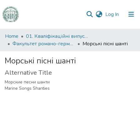
(current)
Log In
Communities
Home
01. Кваліфікаційні випускні роботи здобувачів вищої освіти
&
Факультет романо-германської філології
Морські пісні шанті
Collections
Морські пісні шанті
All of DSpace
Alternative Title
Statistics
Морские песни шанти
Marine Songs Shanties