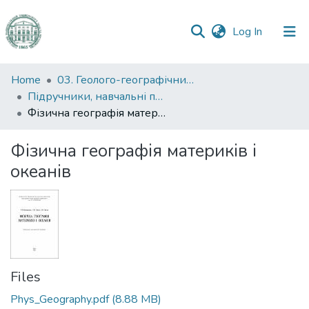
(current)
Log In
Communities
Home
03. Геолого-географічний факультет
&
Підручники, навчальні посібники та інші науково- та навчально-методичні праці ГГФ
Collections
Фізична географія материків і океанів
All of DSpace
Фізична географія материків і
океанів
Statistics
Files
Phys_Geography.pdf
(8.88 MB)