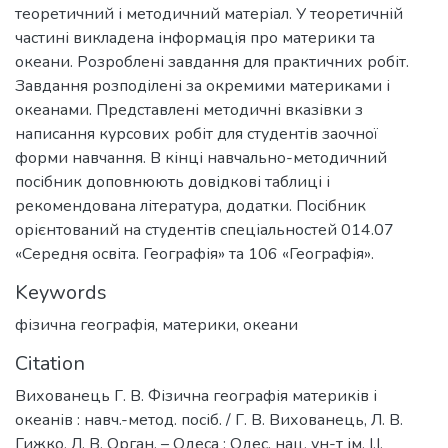
теоретичний і методичний матеріал. У теоретичній
частині викладена інформація про материки та
океани. Розроблені завдання для практичних робіт.
Завдання розподілені за окремими материками і
океанами. Представлені методичні вказівки з
написання курсових робіт для студентів заочної
форми навчання. В кінці навчально-методичний
посібник доповнюють довідкові таблиці і
рекомендована література, додатки. Посібник
орієнтований на студентів спеціальностей 014.07
«Середня освіта. Географія» та 106 «Географія».
Keywords
фізична географія
,
материки
,
океани
Citation
Вихованець Г. В. Фізична географія материків і
океанів : навч.-метод. посіб. / Г. В. Вихованець, Л. В.
Гижко, Л. В. Орган. – Одеса : Одес. нац. ун-т ім. І.І.