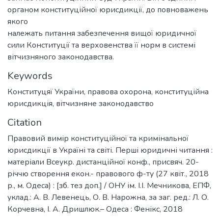
органом конституційної юрисдикції, до повноважень
якого
належать питання забезпечення вищої юридичної
сили Конституції та верховенства її норм в системі
вітчизняного законодавства.
Keywords
Конституцяї України
,
правова охорона
,
конституційна
юрисдикція
,
вітчизняне законодавство
Citation
Правовий вимір конституційної та кримінальної
юрисдикції в Україні та світі. Перші юридичні читання :
матеріали Всеукр. дистанційної конф., присвяч. 20-
річчю створення екон.- правового ф-ту (27 квіт., 2018
р., м. Одеса) : [зб. тез доп.] / ОНУ ім. І.І. Мечникова, ЕПФ,
уклад.: А. В. Левенець, О. В. Нарожна, за заг. ред.: Л. О.
Корчевна, І. А. Дришлюк.– Одеса : Фенікс, 2018