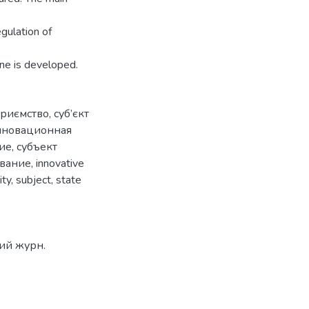
egulation of
ine is developed.
приємство
,
суб’єкт
нновационная
ие
,
субъект
ование
,
innovative
ity
,
subject
,
state
ний журн.