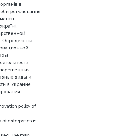
органів в
особи регулювання
ументи
країні.
арственной
. Определены
новационной
оры
еятельности
ударственных
овные виды и
ти в Украине.
ирования
nnovation policy of
s of enterprises is
tured. The main