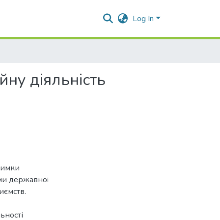
Log In
йну діяльність
тримки
рми державної
иємств.
ьності