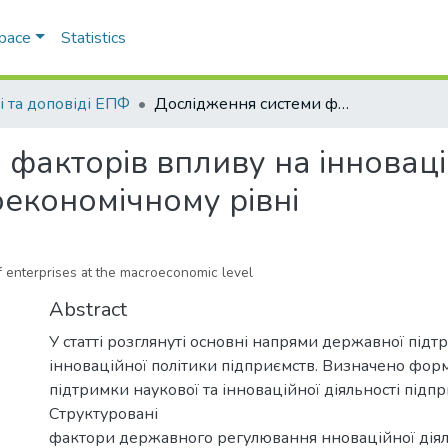
Space
Statistics
і та доповіді ЕПФ
Дослідження системи факторів впливу на інноваційну діяльність підприємств на макроекономічному рівні
факторів впливу на інноваці
оекономічному рівні
of enterprises at the macroeconomic level
Abstract
У статті розглянуті основні напрями державної під
інноваційної політики підприємств. Визначено фо
підтримки наукової та інноваційної діяльності підпр
Структуровані
фактори державного регулювання нноваційної діял