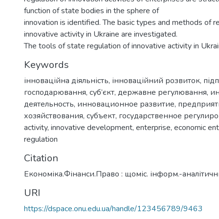
function of state bodies in the sphere of
innovation is identified. The basic types and methods of r
innovative activity in Ukraine are investigated.
The tools of state regulation of innovative activity in Ukra
Keywords
інноваційна діяльність
,
інноваційний розвиток
,
під
господарювання
,
суб’єкт
,
державне регулювання
,
и
деятельность
,
инновационное развитие
,
предприят
хозяйствования
,
субъект
,
государственное регулир
activity
,
innovative development
,
enterprise
,
economic ent
regulation
Citation
Економіка.Фінанси.Право : щоміс. інформ.-аналітич
URI
https://dspace.onu.edu.ua/handle/123456789/9463