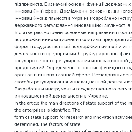
підприємств. Визначені основні функції державних 
інноваційній сфері. Дослідженні основні види і сп
інноваційної діяльності в Україні. Розроблено інстр
державного регулювання інноваційної діяльності в У
В статье рассмотрены основные направления госуд
поддержки инновационной политики предприятий
формы государственной поддержки научной и ин
деятельности предприятий. Структурированы факт
государственного регулирования инновационной д
предприятий. Определены основные функции гос
органов в инновационной сфере. Исследованы осн
способы регулирования инновационной деятельнос
Разработаны инструменты государственного регул
инновационной деятельности в Украине.
In the article the main directions of state support of the i
the enterprises is identified. The
form of state support for research and innovation activitie
determined. The factors of state
regulation of innovation activities of enterprises are struc