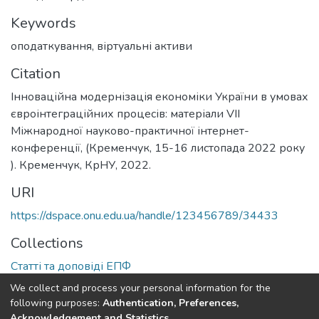
Keywords
оподаткування
,
віртуальні активи
Citation
Інноваційна модернізація економіки України в умовах
євроінтеграційних процесів: матеріали VІІ
Міжнародної науково-практичної інтернет-
конференції, (Кременчук, 15-16 листопада 2022 року
). Кременчук, КрНУ, 2022.
URI
https://dspace.onu.edu.ua/handle/123456789/34433
Collections
Статті та доповіді ЕПФ
We collect and process your personal information for the
Full item page
following purposes:
Authentication, Preferences,
Acknowledgement and Statistics
.