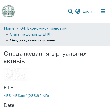
(current)
Log In
Communities
Home
04. Економіко-правовий факультет
&
Статті та доповіді ЕПФ
Collections
Оподаткування віртуальних активів
All of DSpace
Оподаткування віртуальних
активів
Statistics
Files
453-456.pdf
(283.92 KB)
Date