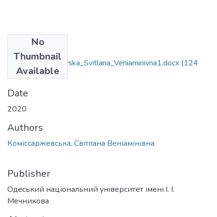
No
Files
Thumbnail
291_Komissarzevska_Svitlana_Veniaminivna1.docx
(124
Available
KB)
Date
2020
Authors
Коміссаржевська, Світлана Веніамінівна
Publisher
Одеський національний університет імені І. І.
Мечникова