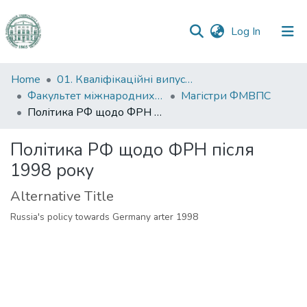
(current)
Log In
Communities
Home
01. Кваліфікаційні випускні роботи здобувачів вищої освіти
&
Факультет міжнародних відносин, політології та соціології
Магістри ФМВПС
Collections
Політика РФ щодо ФРН після 1998 року
All of DSpace
Політика РФ щодо ФРН після
1998 року
Statistics
Alternative Title
Russia's policy towards Germany arter 1998