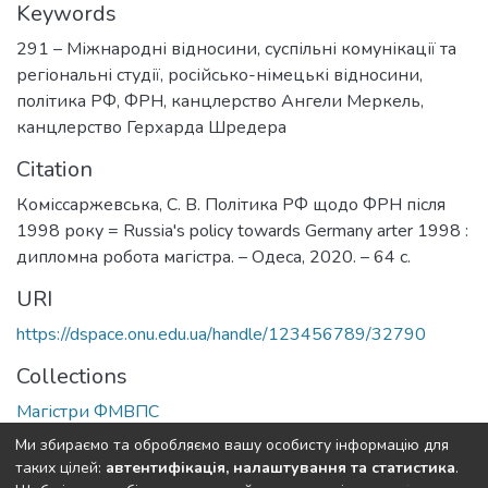
Keywords
291 – Міжнародні відносини, суспільні комунікації та
регіональні студії
,
російсько-німецькі відносини
,
політика РФ
,
ФРН
,
канцлерство Ангели Меркель
,
канцлерство Герхарда Шредера
Citation
Коміссаржевська, С. В. Політика РФ щодо ФРН після
1998 року = Russia's policy towards Germany arter 1998 :
дипломна робота магістра. – Одеса, 2020. – 64 с.
URI
https://dspace.onu.edu.ua/handle/123456789/32790
Collections
Магістри ФМВПС
Ми збираємо та обробляємо вашу особисту інформацію для
Full item page
таких цілей:
автентифікація, налаштування та статистика
.