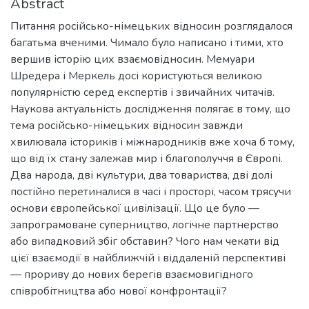
Abstract
Питання російсько-німецьких відносин розглядалося
багатьма вченими. Чимало було написано і тими, хто
вершив історію цих взаємовідносин. Мемуари
Шредера і Меркель досі користуються великою
популярністю серед експертів і звичайних читачів.
Наукова актуальність дослідження полягає в тому, що
тема російсько-німецьких відносин завжди
хвилювала істориків і міжнародників вже хоча б тому,
що від їх стану залежав мир і благополуччя в Європі.
Два народа, дві культури, два товариства, дві долі
постійно перетиналися в часі і просторі, часом трясучи
основи європейської цивілізації. Що це було —
запрограмоване суперництво, логічне партнерство
або випадковий збіг обставин? Чого нам чекати від
цієї взаємодії в найближчій і віддаленій перспективі
— прориву до нових берегів взаємовигідного
співробітництва або нової конфронтації?