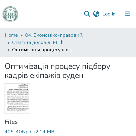
(current)
Log In
Communities
Home
04. Економіко-правовий факультет
&
Статті та доповіді ЕПФ
Collections
Оптимізація процесу підбору кадрів екіпажів суден
All of DSpace
Оптимізація процесу підбору
кадрів екіпажів суден
Statistics
Files
405-408.pdf
(2.14 MB)