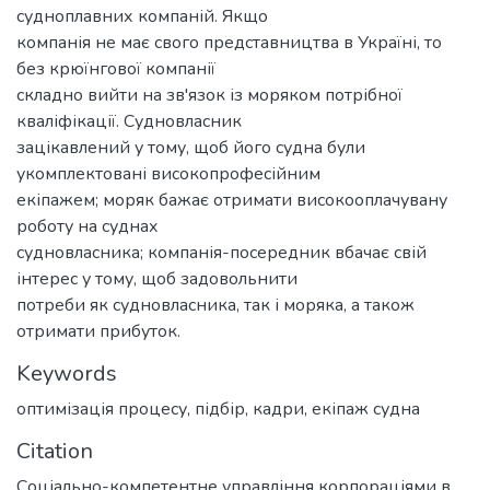
судноплавних компаній. Якщо
компанія не має свого представництва в Україні, то
без крюїнгової компанії
складно вийти на зв'язок із моряком потрібної
кваліфікації. Судновласник
зацікавлений у тому, щоб його судна були
укомплектовані високопрофесійним
екіпажем; моряк бажає отримати високооплачувану
роботу на суднах
судновласника; компанія-посередник вбачає свій
інтерес у тому, щоб задовольнити
потреби як судновласника, так і моряка, а також
отримати прибуток.
Keywords
оптимізація процесу
,
підбір
,
кадри
,
екіпаж судна
Citation
Соціально-компетентне управління корпораціями в