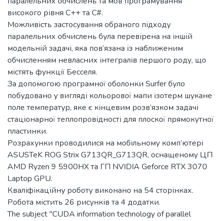
паралельних обчислень та мов програмування
високого рівня C++ та C#.
Можливість застосування обраного підходу
паралельних обчислень була перевірена на іншій
модельній задачі, яка пов’язана із наближеним
обчисленням невласних інтегралів першого роду, що
містять функції Бесселя.
За допомогою програмної оболонки Surfer було
побудовано у вигляді кольорової мапи ізотерм шукане
поле температур, яке є кінцевим розв’язком задачі
стаціонарної теплопровідності для плоскої прямокутної
пластинки.
Розрахунки проводилися на мобільному комп’ютері
ASUSTeK ROG Strix G713QR_G713QR, оснащеному ЦП
AMD Ryzen 9 5900HX та ГП NVIDIA Geforce RTX 3070
Laptop GPU.
Кваліфікаційну роботу виконано на 54 сторінках.
Робота містить 26 рисунків та 4 додатки.
The subject "CUDA information technology of parallel