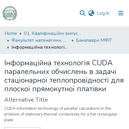
(current)
Log In
Communities
Home
01. Кваліфікаційні випускні роботи здобувачів вищої освіти
&
Факультет математики, фізики та інформаційних технологій
Бакалаври МФІТ
Collections
Інформаційна технологія CUDA паралельних обчислень в задачі стаціонарної теплопровідності для плоскої прямокутної платівки
All of DSpace
Інформаційна технологія CUDA
паралельних обчислень в задачі
Statistics
стаціонарної теплопровідності для
плоскої прямокутної платівки
Alternative Title
CUDA information technology of parallel calculations in the
problem of stationary thermal conductivity for a flat rectangular
plate