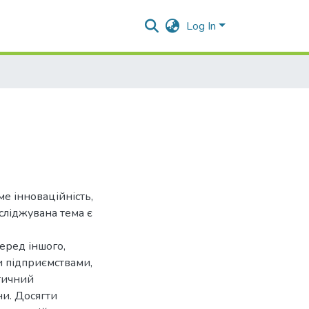
Log In
ме інноваційність,
сліджувана тема є
еред іншого,
 підприємствами,
етичний
и. Досягти