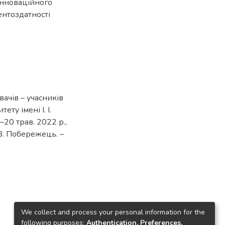
інноваційного
ентоздатності
вачів – учасників
ту імені І. І.
20 трав. 2022 р.,
. В. Побережець. –
We collect and process your personal information for the
following purposes:
Authentication, Preferences,