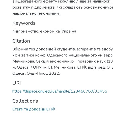
вищезгаданого ефекту можливо лише за наявності 
розвитку підприємств, які складають основу конкур
національної економіки.
Keywords
підприємство
,
економіка
,
Україна
Citation
Збірник тез доповідей студентів, аспірантів та здобу
78-ї звітної конф. Одеського національного університе
Мечникова. Секція економічних і правових наук (19–
м. Одеса) / ОНУ ім. І. І. Мечникова, ЕПФ; відп. ред. О
Одеса : Олді-Плюс, 2022.
URI
https://dspace.onu.edu.ua/handle/123456789/33455
Collections
Статті та доповіді ЕПФ