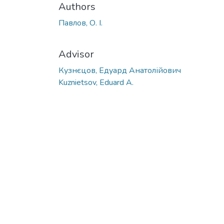
Authors
Павлов, О. І.
Advisor
Кузнєцов, Едуард Анатолійович
Kuznietsov, Eduard A.