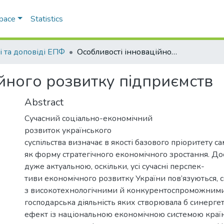
Space
Statistics
і та доповіді ЕПФ
Особливості інноваційного розвитку підприємств
йного розвитку підприємств
Abstract
Сучасний соціально-економічний
розвиток українського
суспільства визначає в якості базового пріоритету са
як форму стратегічного економічного зростання. До
дуже актуальною, оскільки, усі сучасні перспек-
тиви економічного розвитку України пов’язуються, с
з високотехнологічними й конкурентоспроможними
господарська діяльність яких створювала б синерг
ефект із національною економічною системою країн