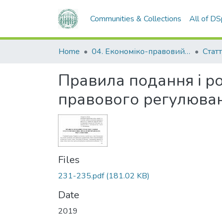
Communities & Collections
All of D
Home
04. Економіко-правовий факультет
Статт
Правила подання і р
правового регулюва
Files
231-235.pdf
(181.02 KB)
Date
2019