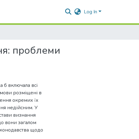
Log In
ня: проблеми
а б включала всі
умови розміщені в
шення окремих їх
ня недійсним. У
дстави визнання
що вони загалом
конодавства щодо