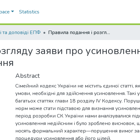
Space
Statistics
і та доповіді ЕПФ
Правила подання і розгляду заяви про усиновлення: проблеми правового регулювання
озгляду заяви про усиновлен
ння
Abstract
Сімейний кодекс України не містить єдиної статті, як
умови, необхідні для здійснення усиновлення. Такі 
багатьох статтях глави 18 розділу IV Кодексу. Пору
норм може стати підставою для визнання усиновлен
період розробки СК України нами аналізувалися пі
усиновлення недійсним і було зроблено висновок, 
носять формальний характер—порушення вимог за
процедури усиновлення або його цілей.