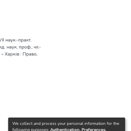
I наук.-практ.
. наук, проф., чл.-
 – Харків : Право,
We collect and process your personal information for the
following purposes:
Authentication, Preferences,