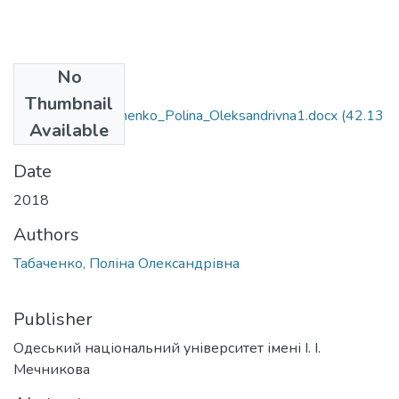
No
Files
Thumbnail
6.020303_Tabachenko_Polina_Oleksandrivna1.docx
(42.13
Available
KB)
Date
2018
Authors
Табаченко, Поліна Олександрівна
Publisher
Одеський національний університет імені І. І.
Мечникова