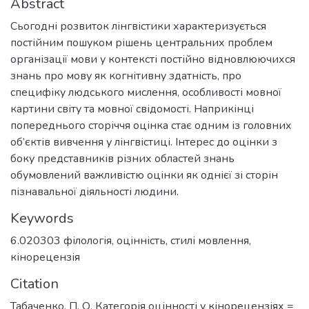
Abstract
Сьогодні розвиток лінгвістики характеризується
постійним пошуком рішень центральних проблем
організації мови у контексті постійно відновлюючихся
знань про мову як когнітивну здатність, про
специфіку людського мислення, особливості мовної
картини світу та мовної свідомості. Наприкінці
попереднього сторіччя оцінка стає одним із головних
об’єктів вивчення у лінгвістиці. Інтерес до оцінки з
боку представників різних областей знань
обумовлений важливістю оцінки як однієї зі сторін
пізнавальної діяльності людини.
Keywords
6.020303 філологія
,
оцінність
,
стилі мовлення
,
кінорецензія
Citation
Табаченко, П. О. Категорія оцінності у кінорецензіях =