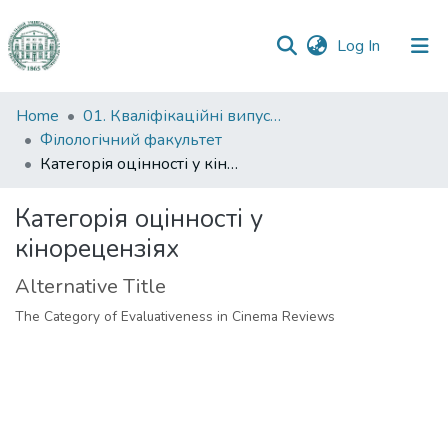
(current)
Log In
Communities
Home
01. Кваліфікаційні випускні роботи здобувачів вищої освіти
&
Філологічний факультет
Collections
Категорія оцінності у кінорецензіях
All of DSpace
Категорія оцінності у
кінорецензіях
Statistics
Alternative Title
The Category of Evaluativeness in Cinema Reviews