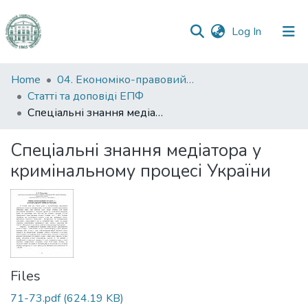
(current)
Log In
Communities
Home
04. Економіко-правовий факультет
&
Статті та доповіді ЕПФ
Collections
Спеціальні знання медіатора у кримінальному процесі України
All of DSpace
Спеціальні знання медіатора у
кримінальному процесі України
Statistics
Files
71-73.pdf
(624.19 KB)