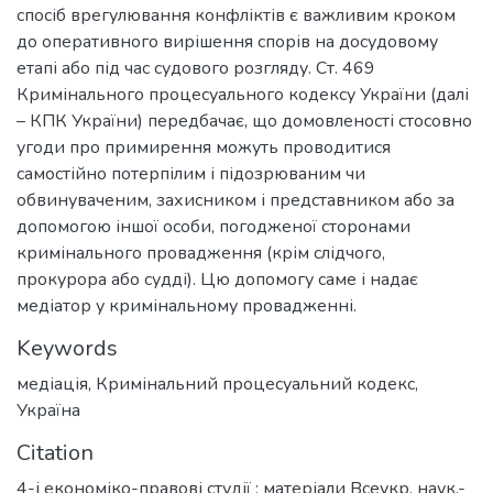
спосіб врегулювання конфліктів є важливим кроком
до оперативного вирішення спорів на досудовому
етапі або під час судового розгляду. Ст. 469
Кримінального процесуального кодексу України (далі
– КПК України) передбачає, що домовленості стосовно
угоди про примирення можуть проводитися
самостійно потерпілим і підозрюваним чи
обвинуваченим, захисником і представником або за
допомогою іншої особи, погодженої сторонами
кримінального провадження (крім слідчого,
прокурора або судді). Цю допомогу саме і надає
медіатор у кримінальному провадженні.
Keywords
медіація
,
Кримінальний процесуальний кодекс
,
Україна
Citation
4-і економіко-правові студії : матеріали Всеукр. наук.-