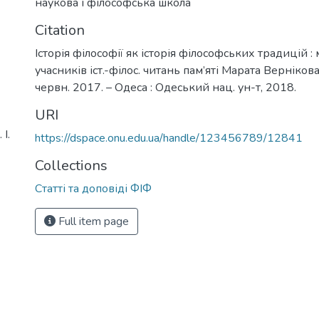
наукова і філософська школа
Citation
Історія філософії як історія філософських традицій : 
учасників іст.-філос. читань пам’яті Марата Верніков
червн. 2017. – Одеса : Одеський нац. ун-т, 2018.
URI
І.
https://dspace.onu.edu.ua/handle/123456789/12841
Collections
Статті та доповіді ФІФ
Full item page