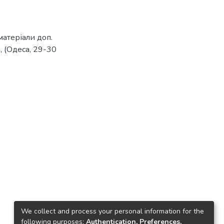
матеріали доп.
а, (Одеса, 29-30
We collect and process your personal information for the
following purposes:
Authentication, Preferences,