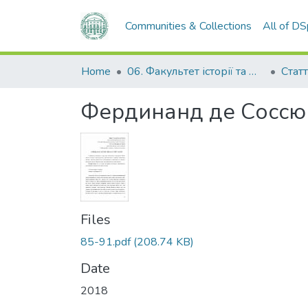
Communities & Collections
All of D
Home
06. Факультет історії та філософії
Статт
Фердинанд де Cоссюр
Files
85-91.pdf
(208.74 KB)
Date
2018