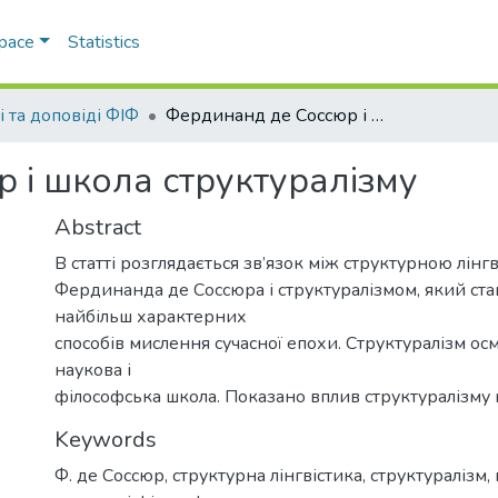
Space
Statistics
і та доповіді ФІФ
Фердинанд де Cоссюр і школа структуралізму
 і школа структуралізму
Abstract
В статті розглядається зв’язок між структурною лінг
Фердинанда де Соссюра і структуралізмом, який ста
найбільш характерних
способів мислення сучасної епохи. Структуралізм ос
наукова і
філософська школа. Показано вплив структуралізму 
Keywords
Ф. де Соссюр
,
структурна лінгвістика
,
структуралізм,