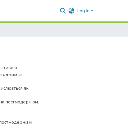
Log In
вістикою
в одним із
мислюється як
на постмодернізм.
 постмодернізм
,