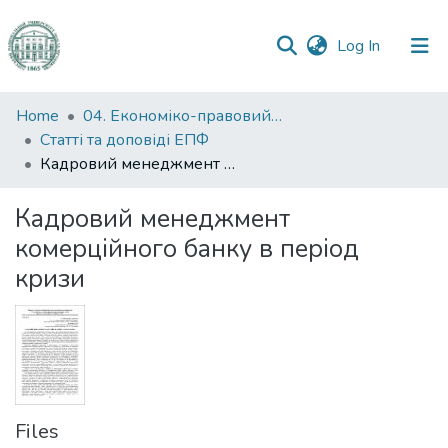
(current)
Log In
Communities
Home
04. Економіко-правовий факультет
&
Статті та доповіді ЕПФ
Collections
Кадровий менеджмент комерційного банку в період кризи
All of DSpace
Кадровий менеджмент
комерційного банку в період
Statistics
кризи
Files