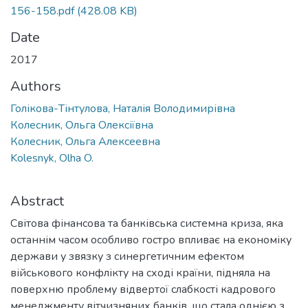
156-158.pdf
(428.08 KB)
Date
2017
Authors
Голікова-Тінтулова, Наталія Володимирівна
Колесник, Ольга Олексіївна
Колесник, Ольга Алексеевна
Kolesnyk, Olha O.
Abstract
Світова фінансова та банківська системна криза, яка
останнім часом особливо гостро впливає на економіку
держави у звязку з синергетичним ефектом
військового конфлікту на сході країни, підняла на
поверхню проблему відвертої слабкості кадрового
менеджменту вітчизняних банків, що стала однією з