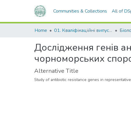
Communities & Collections
All of D
Home
01. Кваліфікаційні випускні роботи здобувачів вищої освіти
Біол
Дослідження генів ан
чорноморських споро
Alternative Title
Study of antibiotic resistance genes in representat