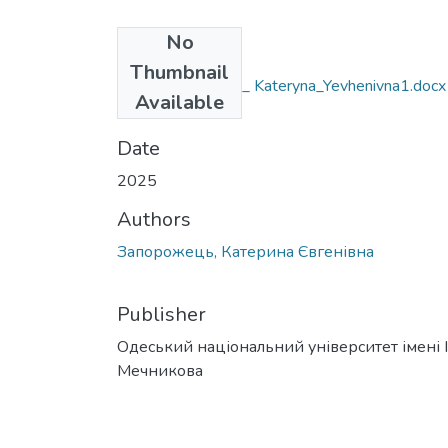
No
Files
Thumbnail
162_Zaporozhets_ Kateryna_Yevhenivna1.docx
Available
(54.32 KB)
Date
2025
Authors
Запорожець, Катерина Євгенівна
Publisher
Одеський національний університет імені І. 
Мечникова