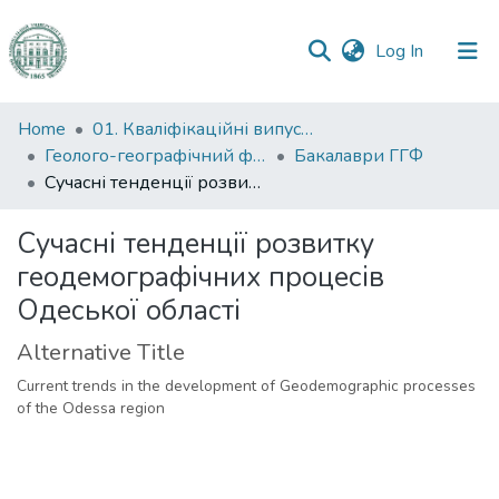
(current)
Log In
Communities
Home
01. Кваліфікаційні випускні роботи здобувачів вищої освіти
&
Геолого-географічний факультет
Бакалаври ГГФ
Collections
Сучасні тенденції розвитку геодемографічних процесів Одеської області
All of DSpace
Сучасні тенденції розвитку
геодемографічних процесів
Statistics
Одеської області
Alternative Title
Current trends in the development of Geodemographic processes
of the Odessa region