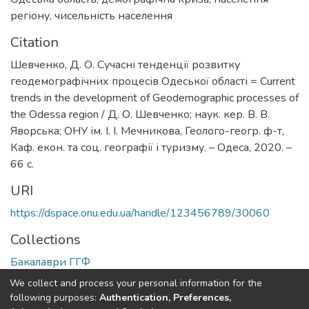
регіону
,
чисельність населення
Citation
Шевченко, Д. О. Сучасні тенденції розвитку
геодемографічних процесів Одеської області = Current
trends in the development of Geodemographic processes of
the Odessa region / Д. О. Шевченко; наук. кер. В. В.
Яворська; ОНУ ім. І. І. Мечникова, Геолого-геогр. ф-т,
Каф. екон. та соц. географії і туризму. – Одеса, 2020. –
66 с.
URI
https://dspace.onu.edu.ua/handle/123456789/30060
Collections
Бакалаври ГГФ
We collect and process your personal information for the
Full item page
following purposes:
Authentication, Preferences,