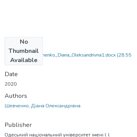
No
Files
Thumbnail
6.040104_Shevchenko_Diana_Oleksandrivna1.docx
(28.55
Available
KB)
Date
2020
Authors
Шевченко, Діана Олександрівна
Publisher
Одеський національний університет імені І. І.