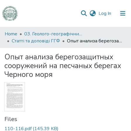
(current)
Log In
Communities
Home
03. Геолого-географічний факультет
&
Статті та доповіді ГГФ
Опыт анализа берегозащитных сооружений на песчаных берегах Черного моря
Collections
Опыт анализа берегозащитных
All of DSpace
сооружений на песчаных берегах
Черного моря
Statistics
Files
110-116.pdf
(145.39 KB)