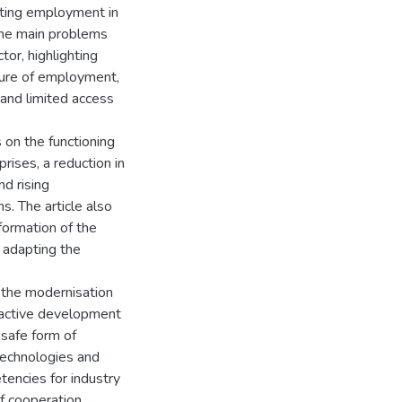
orting employment in
 the main problems
tor, highlighting
ture of employment,
 and limited access
s on the functioning
prises, a reduction in
nd rising
s. The article also
formation of the
f adapting the
 the modernisation
e active development
 safe form of
echnologies and
tencies for industry
of cooperation