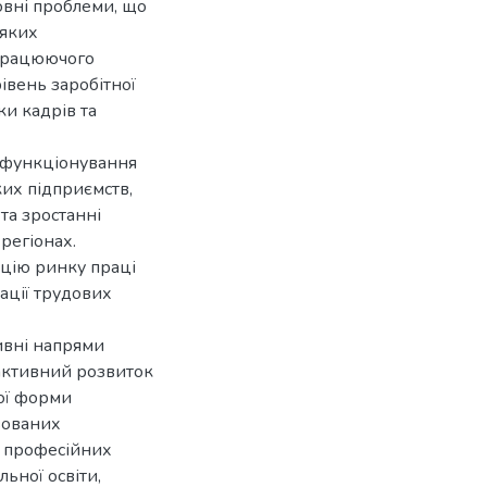
овні проблеми, що
 яких
 працюючого
івень заробітної
ки кадрів та
а функціонування
ких підприємств,
та зростанні
регіонах.
ацію ринку праці
ації трудових
ивні напрями
 активний розвиток
ної форми
зованих
х професійних
льної освіти,