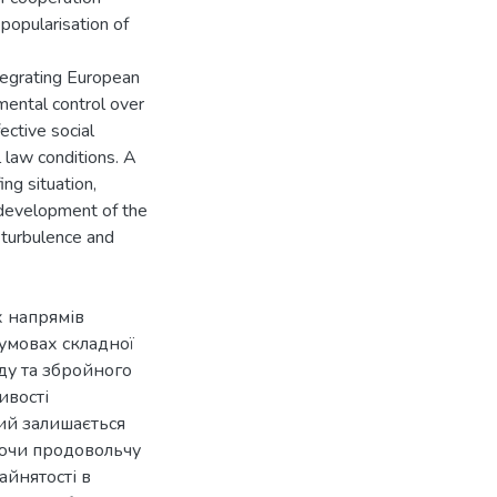
popularisation of
tegrating European
mental control over
ective social
 law conditions. A
ng situation,
 development of the
 turbulence and
х напрямів
 умовах складної
ду та збройного
ивості
ий залишається
ючи продовольчу
айнятості в