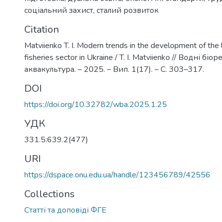
соціальний захист
,
сталий розвиток
Citation
Matviienko T. I. Modern trends in the development of the 
fisheries sector in Ukraine / T. I. Matviienko // Водні біо
аквакультура. – 2025. – Вип. 1(17). – С. 303–317.
DOI
https://doi.org/10.32782/wba.2025.1.25
УДК
331.5:639.2(477)
URI
https://dspace.onu.edu.ua/handle/123456789/42556
Collections
Статті та доповіді ФГЕ