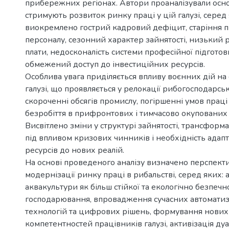
прибережних регіонах. Автори проаналізували осн
стримують розвиток ринку праці у цій галузі, серед
виокремлено гострий кадровий дефіцит, старіння
персоналу, сезонний характер зайнятості, низький р
плати, недосконалість системи професійної підготов
обмежений доступ до інвестиційних ресурсів.
Особлива увага приділяється впливу воєнних дій н
галузі, що проявляється у релокації рибогосподарсь
скороченні обсягів промислу, погіршенні умов праці 
безробіття в прифронтових і тимчасово окупованих 
Висвітлено зміни у структурі зайнятості, трансформ
під впливом кризових чинників і необхідність адапт
ресурсів до нових реалій.
На основі проведеного аналізу визначено перспект
модернізації ринку праці в рибальстві, серед яких:
аквакультури як більш стійкої та екологічно безпеч
господарювання, впровадження сучасних автомати
технологій та цифрових рішень, формування нови
компетентностей працівників галузі, активізація дуа