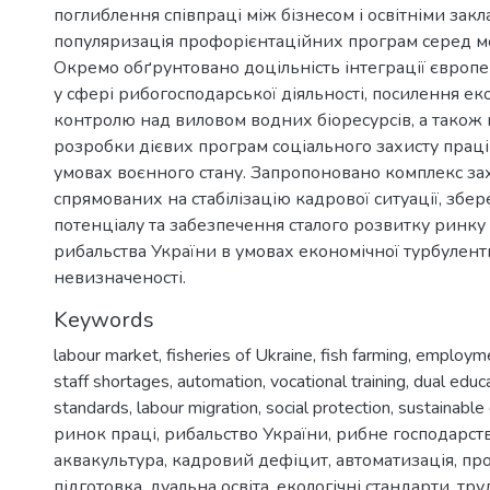
поглиблення співпраці між бізнесом і освітніми закл
популяризація профорієнтаційних програм серед мо
Окремо обґрунтовано доцільність інтеграції європе
у сфері рибогосподарської діяльності, посилення ек
контролю над виловом водних біоресурсів, а також 
розробки дієвих програм соціального захисту праців
умовах воєнного стану. Запропоновано комплекс зах
спрямованих на стабілізацію кадрової ситуації, зб
потенціалу та забезпечення сталого розвитку ринку 
рибальства України в умовах економічної турбулентн
невизначеності.
Keywords
labour market
,
fisheries of Ukraine
,
fish farming
,
employm
staff shortages
,
automation
,
vocational training
,
dual educ
standards
,
labour migration
,
social protection
,
sustainabl
ринок праці
,
рибальство України
,
рибне господарст
аквакультура
,
кадровий дефіцит
,
автоматизація
,
пр
підготовка
,
дуальна освіта
,
екологічні стандарти
,
тру