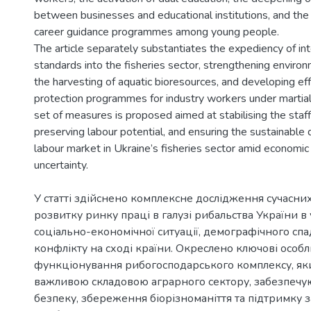
between businesses and educational institutions, and the 
career guidance programmes among young people.
The article separately substantiates the expediency of in
standards into the fisheries sector, strengthening environ
the harvesting of aquatic bioresources, and developing eff
protection programmes for industry workers under martial
set of measures is proposed aimed at stabilising the staffi
preserving labour potential, and ensuring the sustainable
labour market in Ukraine’s fisheries sector amid economic
У статті здійснено комплексне дослідження сучасни
розвитку ринку праці в галузі рибальства України в
соціально-економічної ситуації, демографічного спа
конфлікту на сході країни. Окреслено ключові особл
функціонування рибогосподарського комплексу, як
важливою складовою аграрного сектору, забезпечу
безпеку, збереження біорізноманіття та підтримку з