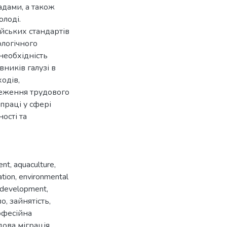
адами, а також
лоді.
йських стандартів
ологічного
необхідність
ників галузі в
одів,
ереження трудового
праці у сфері
ості та
ent
,
aquaculture
,
ation
,
environmental
e development
,
во
,
зайнятість
,
офесійна
дова міграція
,