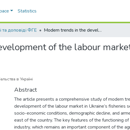
Space
Statistics
і та доповіді ФГЕ
Modern trends in the development of the labour market in the fisheries sector in Ukraine
velopment of the labour market 
альства в Україні
Abstract
The article presents a comprehensive study of modern tre
development of the labour market in Ukraine’s fisheries 
socio-economic conditions, demographic decline, and armed
east of the country. The key features of the functioning of 
industry, which remains an important component of the agr