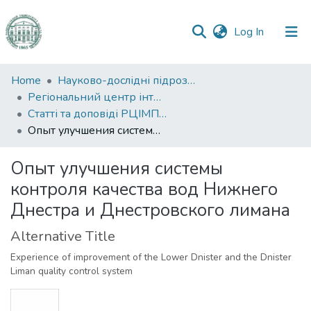
(current)
Log In
Communities
Home
Науково-дослідні підрозділи
&
Регіональний центр інтегрованого моніторингу природного середовища та екологічних досліджень
Collections
Статті та доповіді РЦІМПСЕД
Опыт улучшения системы контроля качества вод Нижнего Днестра и Днестровского лимана
All of DSpace
Опыт улучшения системы
Statistics
контроля качества вод Нижнего
Днестра и Днестровского лимана
Alternative Title
Experience of improvement of the Lower Dnister and the Dnister
Liman quality control system