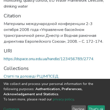
monitoring
,
quality control
,
EU Water Framework Directive
,
drinking water
Citation
Материалы международной конференции 2-3
октября 2008 года «Управление бассейном
трансграничной реки Днестр и Водная рамочная
директива Европейского Союза», 2008. – С. 172-174.
URI
https://dspace.onu.edu.ua/handle/123456789/2774
Collections
Статті та доповіді РЦІМПСЕД
We collect and process your personal information for the
Full item page
following purposes:
Authentication, Preferences,
Acknowledgement and Statistics
.
To learn more, please read our
privacy policy
.
DSpace software
copyright © 2009-2026
LYRASIS
Cookie
Privacy
End User
Send
Customize
Decline
That's ok