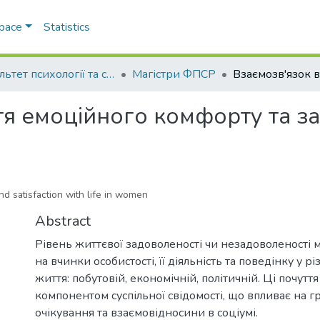
Space
Statistics
Факультет психології та соціальної роботи
Магістри ФПСР
тя емоційного комфорту та з
d satisfaction with life in women
Abstract
Рівень життєвої задоволеності чи незадоволеності 
на вчинки особистості, її діяльність та поведінку у р
життя: побутовій, економічній, політичній. Ці почутт
компонентом суспільної свідомості, що впливає на гр
очікування та взаємовідносини в соціумі.