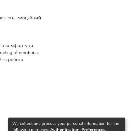
еність
,
емоційний
ого комфорту та
eling of emotional
ційна робота
We collect and process your personal information for the
following purposes:
Authentication, Preferences,