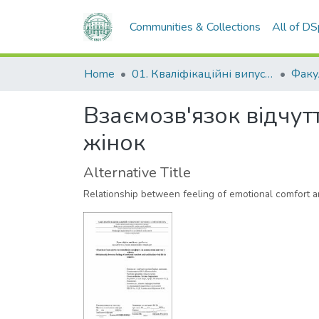
Communities & Collections
All of D
Home
01. Кваліфікаційні випускні роботи здобувачів вищої освіти
Взаємозв'язок відчут
жінок
Alternative Title
Relationship between feeling of emotional comfort an