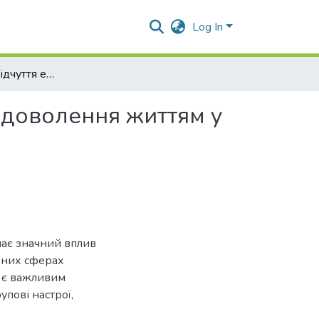
Log In
Взаємозв'язок відчуття емоційного комфорту та задоволення життям у жінок
адоволення життям у
має значний вплив
ізних сферах
я є важливим
упові настрої,