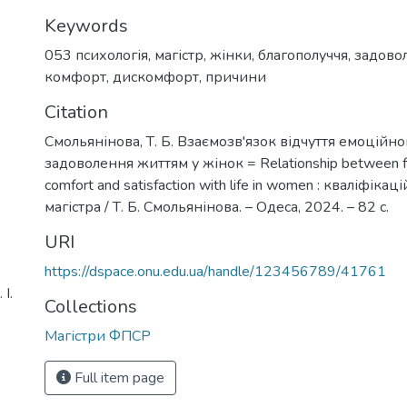
Keywords
053 психологія
,
магістр
,
жінки
,
благополуччя
,
задовол
комфорт
,
дискомфорт
,
причини
Citation
Смольянінова, Т. Б. Взаємозв'язок відчуття емоційн
задоволення життям у жінок = Relationship between fe
comfort and satisfaction with life in women : кваліфіка
магістра / Т. Б. Смольянінова. – Одеса, 2024. – 82 с.
URI
https://dspace.onu.edu.ua/handle/123456789/41761
І.
Collections
Магістри ФПСР
Full item page