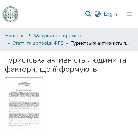
(current)
Log In
Communities
Home
05. Факультет гідрометеорології і екології
&
Статті та доповіді ФГЕ
Туристська активність людини та фактори, що її формують
Collections
Туристська активність людини та
All of DSpace
фактори, що її формують
Statistics