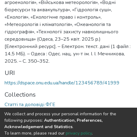
агроекологія», «Військова метеорологія», «Водні
біоресурси та аквакультура», «Гідрологія суші»,
«Екологія», «Екологічне право і контроль»,
«Метеорологія і кліматологія», «Океанологія та
гідрографія», «Технології захисту навколишнього
середовища» (Одеса, 23–25 квіт. 2025 р.)
[Електронний ресурс]. – Електрон. текст. дані (1 файл :
14,5 МБ). – Одеса : Одес. нац. ун-т ім. І. І. Мечникова,
2025. – С. 350–352.
URI
https://dspace.onu.edu.ua/handle/123456789/41999
Collections
Статті та доповіді ФГЕ
We collect and process your personal information for the
Full item page
following purposes:
Authentication, Preferences,
Acknowledgement and Statistics
.
To learn more, please read our
privacy policy
.