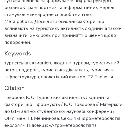
суттєво впливає на формування інфраструктури,
розвиток транспортних та інформаційних мереж,
стимулює міжнародне співробітництво.
Мета роботи: Дослідити основні фактори, що
впливають на туристську активність людини, а також
визначити їхню роль при прийнятті рішення щодо
подорожей.
Keywords
туристська активність людини
,
туризм
,
туристичний
поток
,
подорож
,
туристська діяльність
,
туристична
інфраструктура
,
екологічний фактор
,
Е2 Екологія
Citation
Говорова К. О. Туристська активність людини та
фактори, що її формують / К. О. Говорова // Матеріали
до 81-ї звітної студентської наукової конференції
ОНУ імені І. І. Мечникова. Секція «Гідрометеорологія і
екологія». Підсекції: «Агрометеорологія та