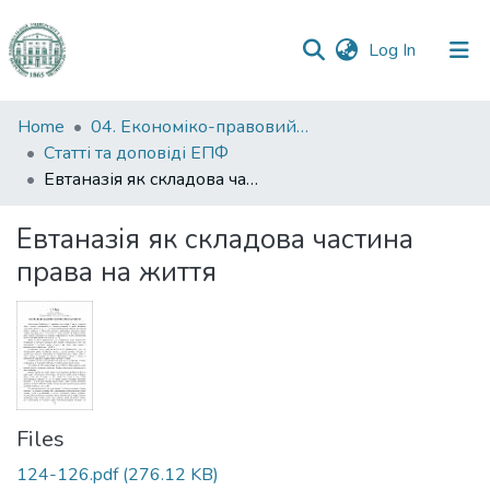
(current)
Log In
Communities
Home
04. Економіко-правовий факультет
&
Статті та доповіді ЕПФ
Collections
Евтаназія як складова частина права на життя
All of DSpace
Евтаназія як складова частина
права на життя
Statistics
Files
124-126.pdf
(276.12 KB)