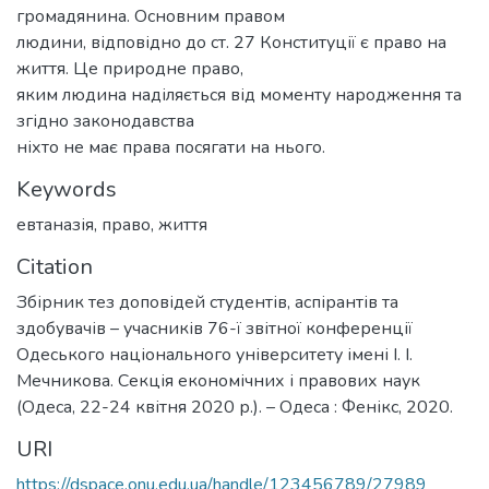
громадянина. Основним правом
людини, відповідно до ст. 27 Конституції є право на
життя. Це природне право,
яким людина наділяється від моменту народження та
згідно законодавства
ніхто не має права посягати на нього.
Keywords
евтаназія
,
право
,
життя
Citation
Збірник тез доповідей студентів, аспірантів та
здобувачів – учасників 76-ї звітної конференції
Одеського національного університету імені І. І.
Мечникова. Секція економічних і правових наук
(Одеса, 22-24 квітня 2020 р.). – Одеса : Фенікс, 2020.
URI
https://dspace.onu.edu.ua/handle/123456789/27989