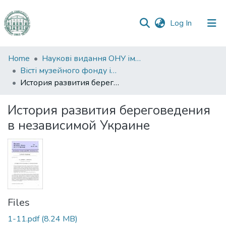
(current)
Log In
Communities
Home
Наукові видання ОНУ імені І. І. Мечникова
&
Вісті музейного фонду ім. О. О. Браунера
Collections
История развития береговедения в независимой Украине
All of DSpace
История развития береговедения
в независимой Украине
Statistics
Files
1-11.pdf
(8.24 MB)