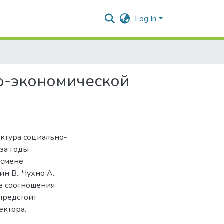
Log In
о-экономической
ктура социально-
 за годы
 смене
 В., Чухно А.,
из соотношения
предстоит
ектора.