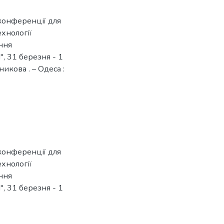
конференції для
ехнології
ння
, 31 березня - 1
чникова . – Одеса :
конференції для
ехнології
ння
, 31 березня - 1