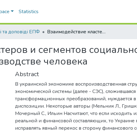
Space
Statistics
і та доповіді ЕПФ
Взаимодействие кластеров и сегментов социально-экономической системы при воспроизводстве человека
теров и сегментов социальн
зводстве человека
Abstract
В украинской экономике воспроизводственная стру
экономической системы (далее - СЭС), сложившаяся
трансформационных преобразований, нуждается в
диспозиции. Некоторые авторы (Мельник Л., Гришкин
Мочерный С., Ильин Насчитают, что если исходить 
реальной и финансовой составляющих, то Украине 
исправлять явный перекос в сторону финансового с