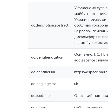
У сучасному суспі
майбутнього викли
Україні призводить
dc.description.abstract
особливо гостро ві
нервово- психічни
дискомфорт внаслі
позиції у колекти
Осипенко, І. С. Пси
dc.identifier.citation
adolescence : квалі
dc.identifier.uri
https://dspace.on
dc.language.iso
uk
dc.publisher
Одеський націонал
dc.subject
053 психологія