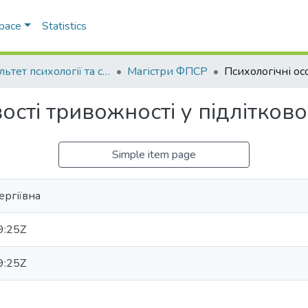
Space
Statistics
Факультет психології та соціальної роботи
Магістри ФПСР
сті тривожності у підлітково
Simple item page
ергіївна
9:25Z
9:25Z