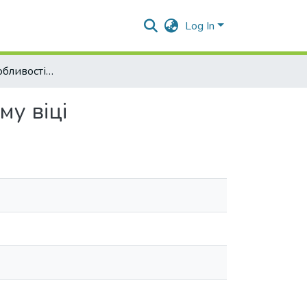
Log In
Психологічні особливості тривожності у підлітковому віці
му віці