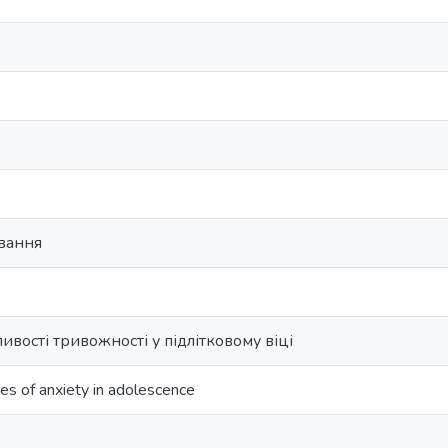
ування
ивості тривожності у підлітковому віці
es of anxiety in adolescence