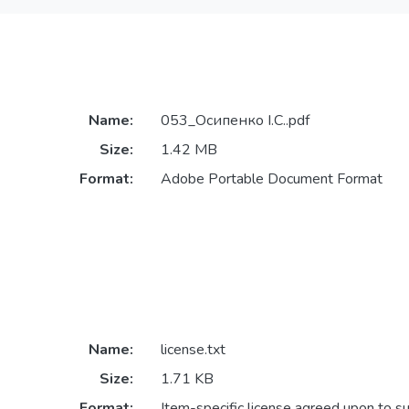
Name:
053_Осипенко І.С..pdf
Size:
1.42 MB
Format:
Adobe Portable Document Format
Name:
license.txt
Size:
1.71 KB
Format:
Item-specific license agreed upon to s