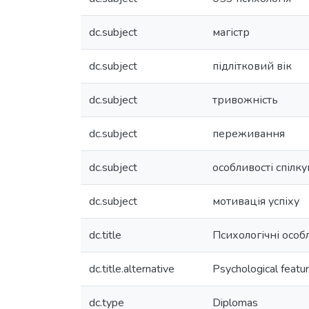
dc.subject
магістр
dc.subject
підлітковий вік
dc.subject
тривожність
dc.subject
переживання
dc.subject
особливості спілк
dc.subject
мотивація успіху
dc.title
Психологічні особл
dc.title.alternative
Psychological featur
dc.type
Diplomas