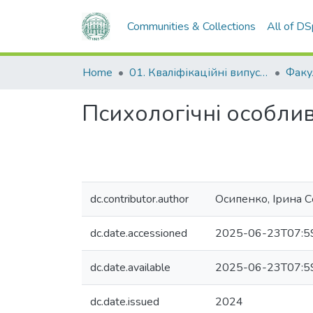
Communities & Collections
All of D
Home
01. Кваліфікаційні випускні роботи здобувачів вищої освіти
Психологічні особливо
dc.contributor.author
Осипенко, Ірина С
dc.date.accessioned
2025-06-23T07:5
dc.date.available
2025-06-23T07:5
dc.date.issued
2024