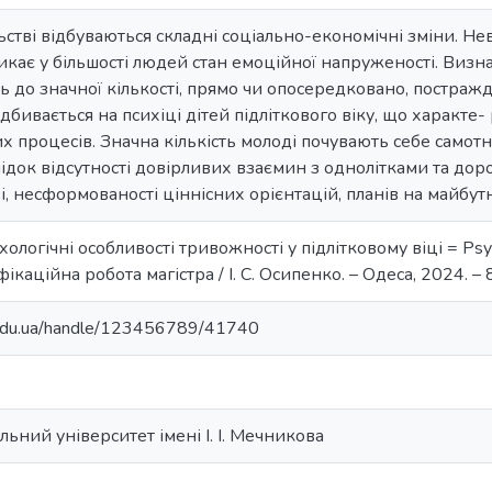
льстві відбуваються складні соціально-економічні зміни. Н
кає у більшості людей стан емоційної напруженості. Визн
 до значної кількості, прямо чи опосередковано, постраждалих
дбивається на психіці дітей підліткового віку, що характе- 
х процесів. Значна кількість молоді почувають себе самот
док відсутності довірливих взаємин з однолітками та доро
ві, несформованості ціннісних орієнтацій, планів на майбут
хологічні особливості тривожності у підлітковому віці = Psycho
фікаційна робота магістра / І. С. Осипенко. – Одеса, 2024. – 8
u.edu.ua/handle/123456789/41740
ьний університет імені І. І. Мечникова