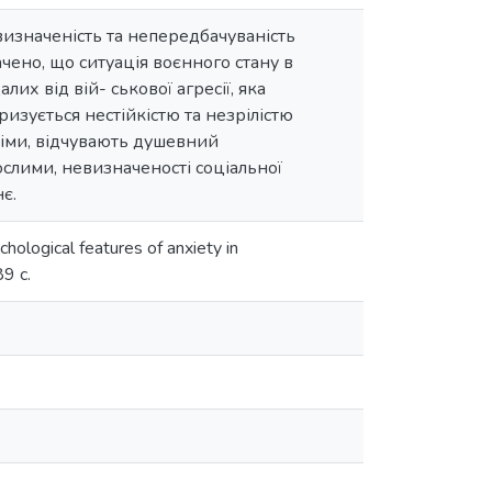
евизначеність та непередбачуваність
ачено, що ситуація воєнного стану в
 від вій- ськової агресії, яка
ризується нестійкістю та незрілістю
німи, відчувають душевний
слими, невизначеності соціальної
нє.
logical features of anxiety in
9 с.